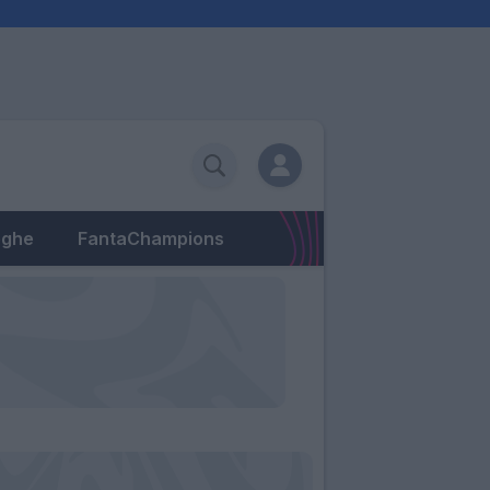
eghe
FantaChampions