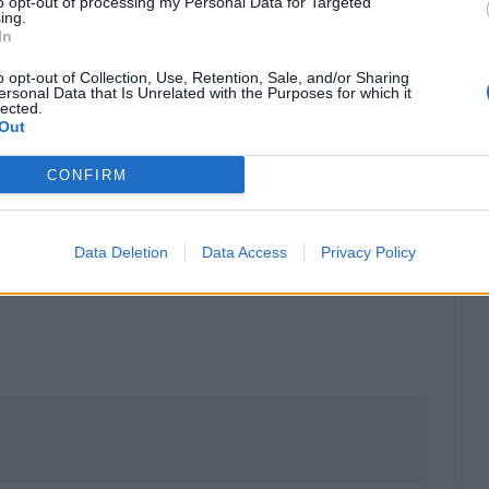
 ci crediamo. Quello che conta è il risultato
to opt-out of processing my Personal Data for Targeted
ing.
In
o opt-out of Collection, Use, Retention, Sale, and/or Sharing
ersonal Data that Is Unrelated with the Purposes for which it
lected.
Out
CONFIRM
Data Deletion
Data Access
Privacy Policy