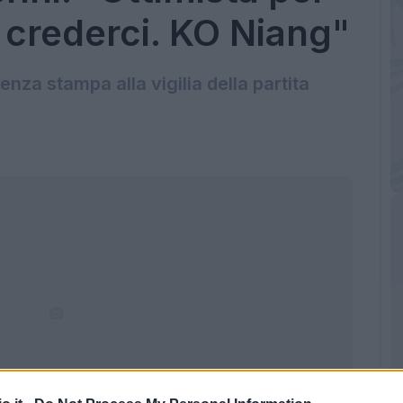
 crederci. KO Niang"
renza stampa alla vigilia della partita