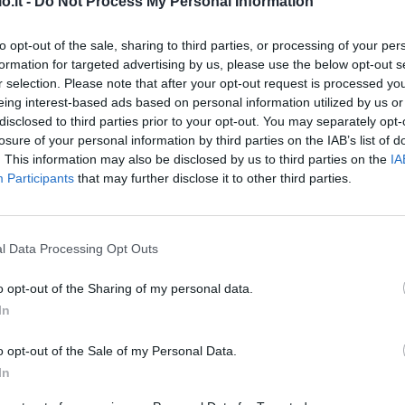
o.it -
Do Not Process My Personal Information
erini (Getty Images)
to opt-out of the sale, sharing to third parties, or processing of your per
formation for targeted advertising by us, please use the below opt-out s
a di domani a Bergamo
.
r selection. Please note that after your opt-out request is processed y
media nella consueta conferenza stampa alla
eing interest-based ads based on personal information utilized by us or
disclosed to third parties prior to your opt-out. You may separately opt-
losure of your personal information by third parties on the IAB’s list of
. This information may also be disclosed by us to third parties on the
IA
Grifone
: “Peccato per
Niang
, era in una
Participants
that may further disclose it to other third parties.
lto dispiaciuti sia per lui che per il Genoa.
il massimo.
l Data Processing Opt Outs
uto sopperire alle tante assenze. Contro il Toro
rdinaria ma purtroppo questa settimana si è
o opt-out of the Sharing of my personal data.
re a riportare attenzione sulla squadra
. Ci fa
In
 seguito.
o opt-out of the Sale of my Personal Data.
In
imista:
chissà, magari il presidente ha voluto