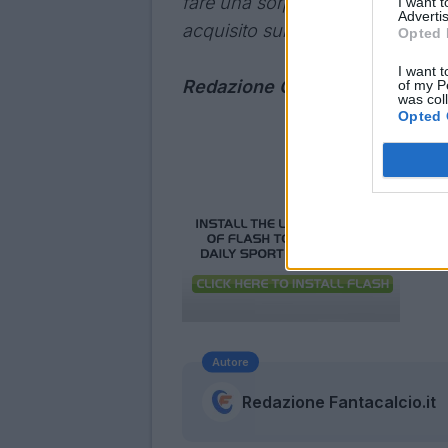
fare una sorpresa. Noi comunque
I want 
Advertis
acquisito sul campo".
Opted 
I want t
Redazione
CanaleGenoa
of my P
was col
Opted 
Autore
Redazione Fantacalcio.it