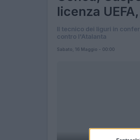
licenza UEFA,
Il tecnico dei liguri in confe
contro l'Atalanta
Sabato, 16 Maggio - 00:00