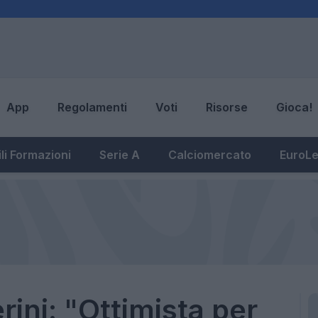
App
Regolamenti
Voti
Risorse
Gioca!
li Formazioni
Serie A
Calciomercato
EuroL
ini: "Ottimista per