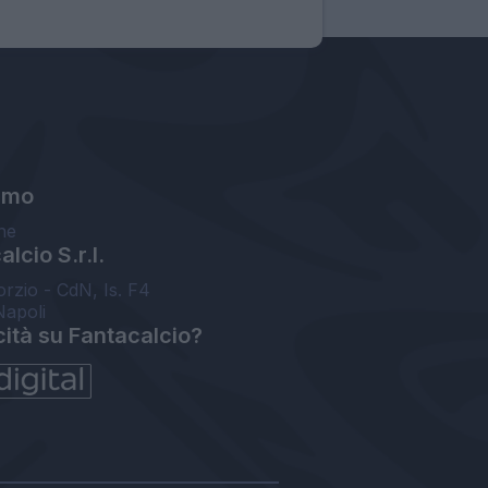
amo
ne
lcio S.r.l.
orzio - CdN, Is. F4
Napoli
cità su Fantacalcio?