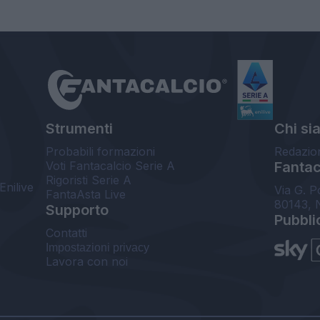
Strumenti
Chi si
Probabili formazioni
Redazio
Voti Fantacalcio Serie A
Fantaca
Rigoristi Serie A
Enilive
Via G. P
FantaAsta Live
80143, 
Supporto
Pubbli
Contatti
Impostazioni privacy
Lavora con noi