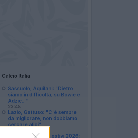
Calcio Italia
Sassuolo, Aquilani: "Dietro
siamo in difficoltà, su Bowie e
Adzic..."
23:48
Lazio, Gattuso: "C'è sempre
da migliorare, non dobbiamo
cercare alibi"
23:08
Amichevoli e ritiri estivi 2026: