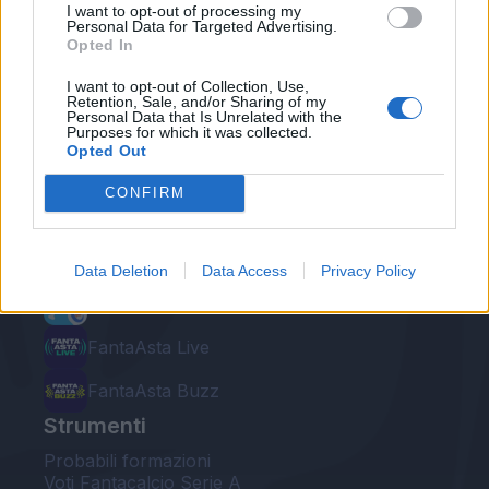
I want to opt-out of processing my
Personal Data for Targeted Advertising.
Opted In
I want to opt-out of Collection, Use,
Retention, Sale, and/or Sharing of my
Personal Data that Is Unrelated with the
Le nostre app
Purposes for which it was collected.
Opted Out
Fantacalcio® Serie A Enilive
CONFIRM
Leghe Fantacalcio® Serie A Enilive
EuroLeghe Fantacalcio®
Data Deletion
Data Access
Privacy Policy
Guida per l'asta perfetta
FantaAsta Live
FantaAsta Buzz
Strumenti
Probabili formazioni
Voti Fantacalcio Serie A