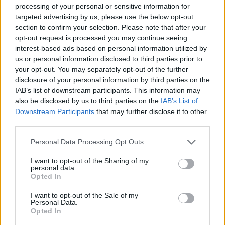
tipo di giocatori. Abbandonare un modulo che ci
processing of your personal or sensitive information for
ha reso felici e che si sposa con le loro
targeted advertising by us, please use the below opt-out
section to confirm your selection. Please note that after your
caratteristiche non è il passo giusto".
opt-out request is processed you may continue seeing
Su
Zarate
:
"E' un giocatore che rompe gli
interest-based ads based on personal information utilized by
equilibri. E' molto bravo negli spazi corti e stretti
us or personal information disclosed to third parties prior to
your opt-out. You may separately opt-out of the further
e può essere utile sia dall'inizio che a gara in
disclosure of your personal information by third parties on the
corso".
IAB’s list of downstream participants. This information may
Rapporti di lavoro brevi:
"Spesso non è stato
also be disclosed by us to third parties on the
IAB’s List of
Downstream Participants
that may further disclose it to other
dato il giusto rilievo al mio lavoro e in
third parties.
contemporanea ho valutato offerte interessanti".
Personal Data Processing Opt Outs
Autore
I want to opt-out of the Sharing of my
personal data.
Redazione Fantacalcio.it
Opted In
I want to opt-out of the Sale of my
Personal Data.
Opted In