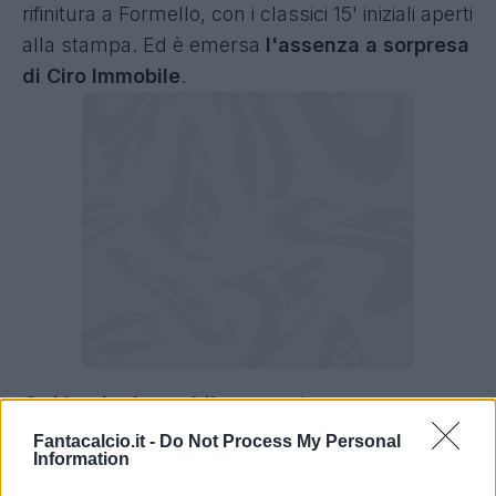
rifinitura a Formello, con i classici 15' iniziali aperti
alla stampa. Ed è emersa
l'assenza a sorpresa
di Ciro Immobile
.
Qui Lazio, Immobile assente ma non
preoccupa
Fantacalcio.it -
Do Not Process My Personal
Information
Nell'allenamento di stamattina prima della