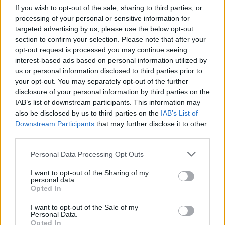
partenza per il Portogallo erano tre gli assenti
If you wish to opt-out of the sale, sharing to third parties, or
processing of your personal or sensitive information for
della rosa biancoceleste. Oltre ad Acerbi e
targeted advertising by us, please use the below opt-out
Lazzari
infortunati,
mancava infatti Ciro
section to confirm your selection. Please note that after your
Immobile
. Secondo quanto filtra da casa Lazio,
opt-out request is processed you may continue seeing
interest-based ads based on personal information utilized by
però, si tratterebbe di un'assenza causata da un
us or personal information disclosed to third parties prior to
attacco di febbre. Per questo
Immobile non
your opt-out. You may separately opt-out of the further
partirà per il Portogallo in vista della sfida di
disclosure of your personal information by third parties on the
IAB’s list of downstream participants. This information may
domani sera
contro il Porto in Europa League.
also be disclosed by us to third parties on the
IAB’s List of
Downstream Participants
that may further disclose it to other
third parties.
Personal Data Processing Opt Outs
I want to opt-out of the Sharing of my
personal data.
Opted In
I want to opt-out of the Sale of my
Personal Data.
Opted In