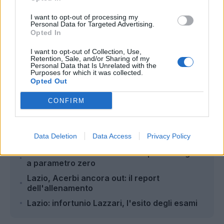
I want to opt-out of processing my
Personal Data for Targeted Advertising.
Opted In
I want to opt-out of Collection, Use,
Retention, Sale, and/or Sharing of my
Personal Data that Is Unrelated with the
Autore
Purposes for which it was collected.
Opted Out
Redazione Fantacalcio.it
CONFIRM
Leggi anche...
Data Deletion
Data Access
Privacy Policy
Calciomercato Lazio: si lavora per Romagnoli
a parametro zero
Lazio, Acerbi ancora out: il report
dell'allenamento
Lazio: infortunio Lazzari, l'esito degli esami