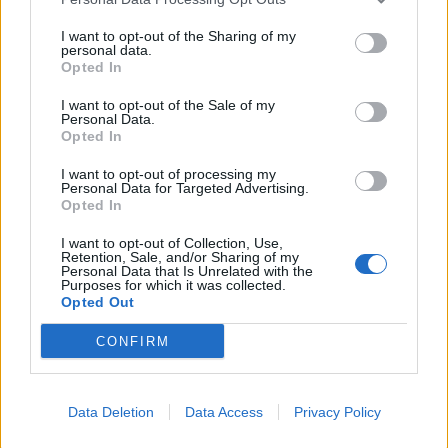
bene – ha aggiunto - anche se l'ultima metà
I want to opt-out of the Sharing of my
della stagione sportiva non è stata molto
personal data.
Opted In
appagante. Comunque non ho mai avuto
problemi, né col club né con Arsene Wenger e
I want to opt-out of the Sale of my
Personal Data.
neanche con i tifosi".
Opted In
I want to opt-out of processing my
Personal Data for Targeted Advertising.
Autore
Opted In
Redazione Fantacalcio.it
I want to opt-out of Collection, Use,
Retention, Sale, and/or Sharing of my
Personal Data that Is Unrelated with the
Purposes for which it was collected.
Opted Out
CONFIRM
Data Deletion
Data Access
Privacy Policy
Le nostre app