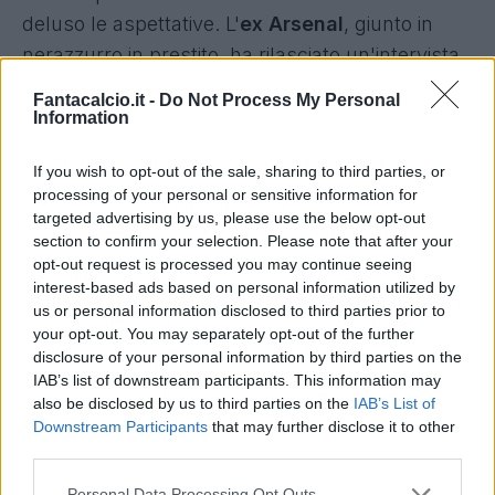
deluso le aspettative. L'
ex Arsenal
, giunto in
nerazzurro in prestito, ha rilasciato un'intervista
al magazine teutonico
"Kicker"
al quale ha
Fantacalcio.it -
Do Not Process My Personal
dichiarato tutta la sua incertezza sulla
Information
permanenza a Milano.
If you wish to opt-out of the sale, sharing to third parties, or
processing of your personal or sensitive information for
"All'Inter sono stato accolto molto bene. C'è
targeted advertising by us, please use the below opt-out
differenza rispetto a Londra, ma non ho avuto
section to confirm your selection. Please note that after your
opt-out request is processed you may continue seeing
difficoltà. Abbiamo bisogno di punti nelle
interest-based ads based on personal information utilized by
prossime partite, ma ci sono abbastanza match
us or personal information disclosed to third parties prior to
per conquistare i nostri obiettivi. Il futuro? A oggi
your opt-out. You may separately opt-out of the further
disclosure of your personal information by third parties on the
devo tornare a Londra in estate. A marzo o ad
IAB’s list of downstream participants. This information may
aprile, se ne parlerà".
also be disclosed by us to third parties on the
IAB’s List of
Downstream Participants
that may further disclose it to other
third parties.
Podolski nega di aver avuto problemi con
l'Arsenal e mister Wenger:
"A Londra sono stato
Personal Data Processing Opt Outs