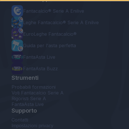
Fantacalcio® Serie A Enilive
Leghe Fantacalcio® Serie A Enilive
EuroLeghe Fantacalcio®
Guida per l'asta perfetta
FantaAsta Live
FantaAsta Buzz
Strumenti
Probabili formazioni
Voti Fantacalcio Serie A
Rigoristi Serie A
FantaAsta Live
Supporto
Contatti
Impostazioni privacy