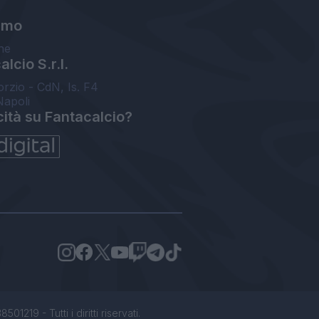
amo
ne
lcio S.r.l.
orzio - CdN, Is. F4
Napoli
cità su Fantacalcio?
1219 - Tutti i diritti riservati.