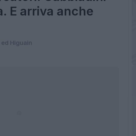
a. E arriva anche
 ed Higuain