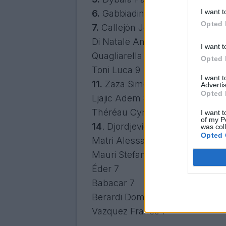
I want t
6.
Gabbiadini Manolo (Sampdoria
Opted 
7.
Callejón José María 9
Di Natale Antonio 9
I want t
Quagliarella Fabio 9
Opted 
Toni Luca 9
I want 
11.
Zaza Simone 8
Advertis
Opted 
Ljajic Adem 8
Théréau Cyril 8
I want t
of my P
14
. Djordjevic Filip 7
was col
Opted 
Matri Alessandro 7
Mauri Stefano 7
Éder 7
Babacar 7
Berardi Domenico 7
Vazquez Franco 7