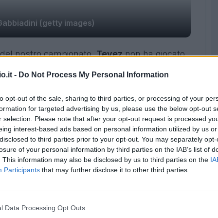
abbiadini (getty images)
 del nostro campionato.
Tevez
non ha giocato
rdi
è stato fermato, invece, dall'influenza. Fermi
o.it -
Do Not Process My Personal Information
arriva in doppia cifra Manolo
Gabbiadini
, al
lia azzurra. A ridosso della doppia cifra arriva
to opt-out of the sale, sharing to third parties, or processing of your per
ietta realizzata con il Genoa. Rientra in
formation for targeted advertising by us, please use the below opt-out s
r selection. Please note that after your opt-out request is processed y
accante senegalese ha realizzato una doppietta,
eing interest-based ads based on personal information utilized by us or
uolo.
disclosed to third parties prior to your opt-out. You may separately opt-
losure of your personal information by third parties on the IAB’s list of
. This information may also be disclosed by us to third parties on the
IA
Participants
that may further disclose it to other third parties.
l Data Processing Opt Outs