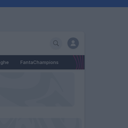
eghe
FantaChampions