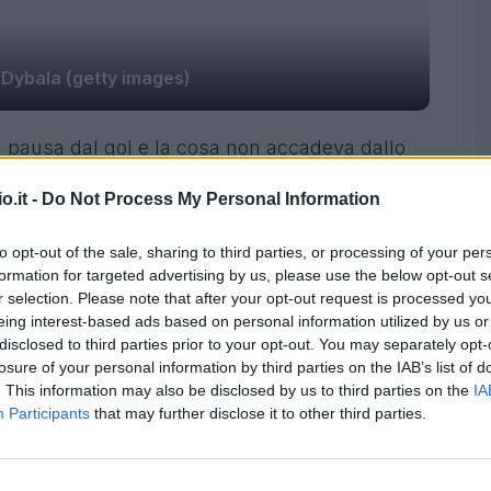
 Dybala (getty images)
 pausa dal gol e la cosa non accadeva dallo
rimase a digiuno a Marassi nella sfida tra
o.it -
Do Not Process My Personal Information
Inoltre, se El Pipita avesse segnato nella gara
 la nona volta consecutiva in gol tra le mura
to opt-out of the sale, sharing to third parties, or processing of your per
a riuscito solo a Diego Armando Maradona.
formation for targeted advertising by us, please use the below opt-out s
r selection. Please note that after your opt-out request is processed y
a, Higuain resta al comando della classifica
eing interest-based ads based on personal information utilized by us or
4 gol su Eder, fermo al secondo posto con 10
disclosed to third parties prior to your opt-out. You may separately opt-
losure of your personal information by third parties on the IAB’s list of
. This information may also be disclosed by us to third parties on the
IA
Participants
that may further disclose it to other third parties.
ca passa tutta dai gol di
Mandzukic e Dybala
.
in sordina, sembra aver trovato la sua
o la Fiorentina ha trovato l'ottava rete in