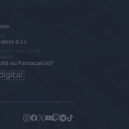
amo
ne
lcio S.r.l.
orzio - CdN, Is. F4
Napoli
cità su Fantacalcio?