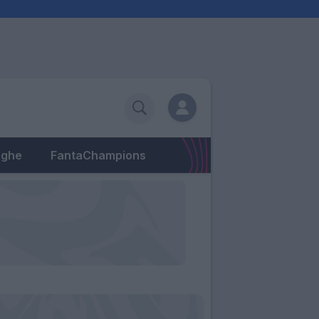
eghe
FantaChampions