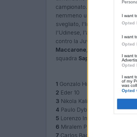
Persona
campionato. Finalmente torna 
nemmeno un gol, salendo a quot
I want t
Opted 
svegliato, l'Inter inizia a far a
l'Udinese, l'argentino sale a se
I want t
contro la Juve non ha sbagliato
Opted 
Maccarone
, tra i protagonista
I want 
squadra
Saponara
.
Advertis
Opted 
I want t
of my P
1
Gonzalo Higuain
14
was col
Opted 
2
Eder
10
3
Nikola Kalinic
9
4
Paulo Dybala
8
5
Lorenzo Insigne
7
6
Miralem Pjanic
7
7
Carlos Bacca
7