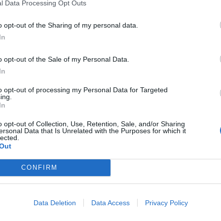
l Data Processing Opt Outs
a segnare
Bacca
, dopo un mese senza
a 7 reti. Se
Mauro Icardi
si è davvero
o opt-out of the Sharing of my personal data.
In
ncora più paura. Dopo la doppietta contro
i gol in campionato, proprio come
Ilicic
che
o opt-out of the Sale of my Personal Data.
 l'ennesimo rigore. Turno positivo anche per
In
 di giornata con una doppietta, e il compagno di
to opt-out of processing my Personal Data for Targeted
ing.
In
o opt-out of Collection, Use, Retention, Sale, and/or Sharing
ersonal Data that Is Unrelated with the Purposes for which it
lected.
Out
CONFIRM
Data Deletion
Data Access
Privacy Policy