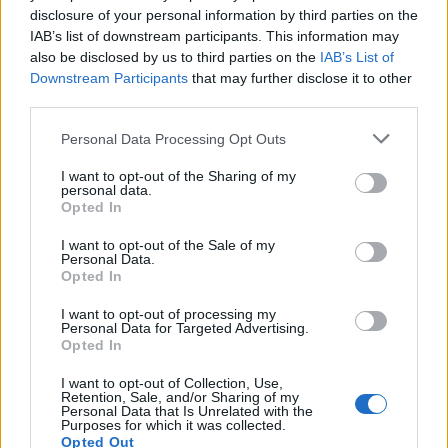
disclosure of your personal information by third parties on the
Perotti sia stato pagato alle fantaste di inizio
IAB’s list of downstream participants. This information may
anno per un rendimento del genere, anche se
also be disclosed by us to third parties on the
IAB’s List of
considerando la stagione dal punto di vista del
Downstream Participants
that may further disclose it to other
third parties.
mero bonus, possiamo anche concludere che il
10 del Genoa sia ancora in tempo per recuperare
Personal Data Processing Opt Outs
quelli dello scorso anno.
I want to opt-out of the Sharing of my
personal data.
Opted In
6,83 di media lo scorso anno, ma soprattutto
4
gol e 5 assist,
contro gli
attuali 1 gol ed un 1
I want to opt-out of the Sale of my
Personal Data.
assist della stagione in corso.
Non poi così
Opted In
indietro, insomma, considerando anche il
I want to opt-out of processing my
momento del Genoa, certamente non
Personal Data for Targeted Advertising.
Opted In
entusiasmante. E' ancora in tempo, Diego
Perotti. Per far cosa, però, spetta a voi
I want to opt-out of Collection, Use,
Retention, Sale, and/or Sharing of my
fantallenatori deciderlo...
Personal Data that Is Unrelated with the
Purposes for which it was collected.
Opted Out