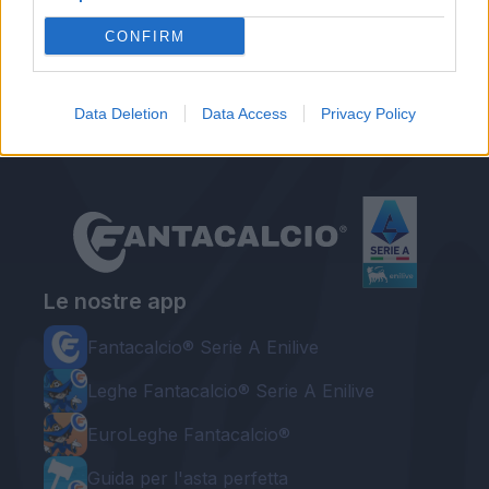
Autore
CONFIRM
Redazione Fantacalcio.it
Data Deletion
Data Access
Privacy Policy
Le nostre app
Fantacalcio® Serie A Enilive
Leghe Fantacalcio® Serie A Enilive
EuroLeghe Fantacalcio®
Guida per l'asta perfetta