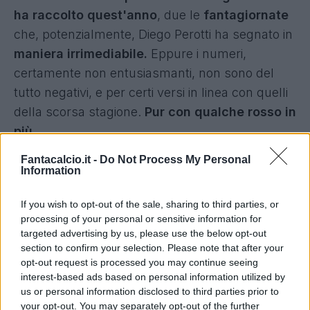
ha raccolto quest'anno
, due le
fantagiornate
che, potenzialmente, Diego Perotti ha segnato in
maniera irrimediabile.
Eppure i numeri,
certamente non entusiasmanti, non sono del
tutto negativi, e per certi versi in linea con quelli
della scorsa stagione.
Pur con qualche rosso in
più.
Fantacalcio.it -
Do Not Process My Personal
Lasciando da parte un attimo infatti l'aspetto più
Information
emozionale delle due espulsioni, i numeri di
If you wish to opt-out of the sale, sharing to third parties, or
Perotti, tutto sommato, non sono poi così da
processing of your personal or sensitive information for
buttare: ad un
6,08 di fantamedia
non si dice
targeted advertising by us, please use the below opt-out
mai di no, specie nella stagione in cui i vari
section to confirm your selection. Please note that after your
opt-out request is processed you may continue seeing
Candreva, Felipe Anderson e Pogba
di certo
interest-based ads based on personal information utilized by
non stanno brillando come ci si aspettava.
us or personal information disclosed to third parties prior to
Difficile ipotizzare, come ovvio che sia, che
your opt-out. You may separately opt-out of the further