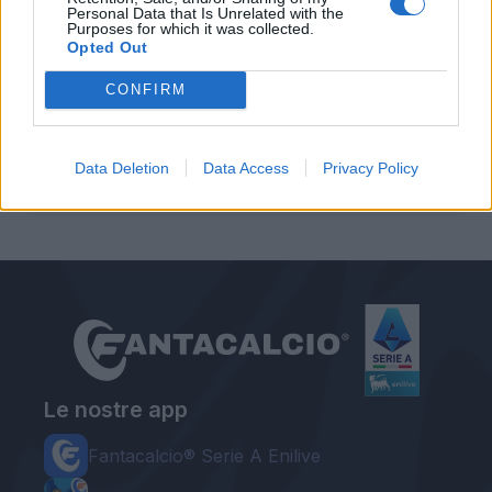
Personal Data that Is Unrelated with the
Purposes for which it was collected.
Opted Out
CONFIRM
Autore
Data Deletion
Data Access
Privacy Policy
Redazione Fantacalcio.it
Le nostre app
Fantacalcio® Serie A Enilive