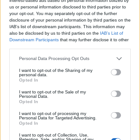
interest-based ads based on personal information utilized by
Attacco
? "Spero di portare un po’ di qualità,
us or personal information disclosed to third parties prior to
anche se ce n’è già troppa, cerco di aiutare il
your opt-out. You may separately opt-out of the further
più possibile .Sono contento che i miei
disclosure of your personal information by third parties on the
IAB’s list of downstream participants. This information may
genitori siano venuti qua, ci sarà modo di
also be disclosed by us to third parties on the
IAB’s List of
parlare quando tornerò a casa. La dedica va
Downstream Participants
that may further disclose it to other
alla famiglia e ai miei amici, a
chi mi vuole
third parties.
bene»
Personal Data Processing Opt Outs
I want to opt-out of the Sharing of my
personal data.
Opted In
I want to opt-out of the Sale of my
Personal Data.
Opted In
I want to opt-out of processing my
Personal Data for Targeted Advertising.
Opted In
I want to opt-out of Collection, Use,
Retention, Sale, and/or Sharing of my