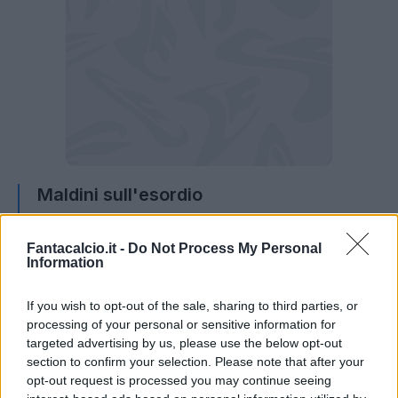
Maldini sull'esordio
Esordio
? "Emozione forte, positiva, sono
Fantacalcio.it -
Do Not Process My Personal
molto contento di essere entrato e che la
Information
partita sia andata bene. La partita è sempre
If you wish to opt-out of the sale, sharing to third parties, or
stata in controllo fino al loro gol, poi siamo
processing of your personal or sensitive information for
stati bravi a tenere botta col nostro gioco e si è
targeted advertising by us, please use the below opt-out
visto"
section to confirm your selection. Please note that after your
opt-out request is processed you may continue seeing