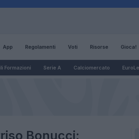
App
Regolamenti
Voti
Risorse
Gioca!
li Formazioni
Serie A
Calciomercato
EuroL
riso Bonucci: