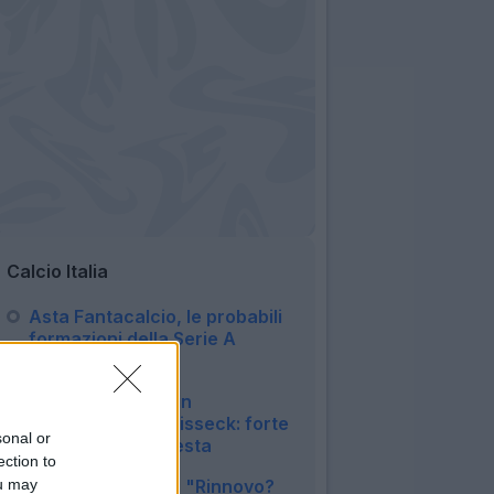
Calcio Italia
Asta Fantacalcio, le probabili
formazioni della Serie A
Enilive 2026/27
09:16
Inter, duro colpo in
amichevole per Bisseck: forte
sonal or
contusione alla testa
ection to
12:15
Inter, Mkhitaryan: "Rinnovo?
ou may