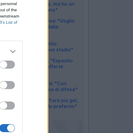
Nessuna garanzia, ma ho un
 personal
sogno in Champions"
out of the
11:33
 downstream
Juventus, Zhegrova: "Voglio
B’s List of
restare, frenato dalla
pubalgia"
10:25
Napoli, De Laurentiis:
"Vogliamo un nuovo stadio"
08:48
Cagliari, dg Melis: "Esposito
via, ma solo con offerte
congrue"
08:26
Lazio, Provstgaard: "Con
Doekhi bella coppia di difesa"
08:01
Napoli, Politano: "Farò più gol,
il 4-3-3 mio modulo preferito"
07:57