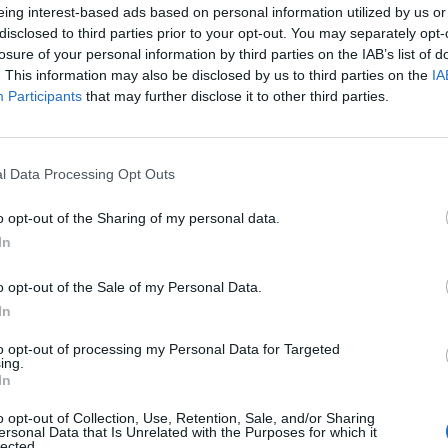
eing interest-based ads based on personal information utilized by us or
disclosed to third parties prior to your opt-out. You may separately opt-
losure of your personal information by third parties on the IAB’s list of
 Bonucci (Getty Images)
. This information may also be disclosed by us to third parties on the
IA
Participants
that may further disclose it to other third parties.
rdo Bonucci
: inizialmente fuori dalla scelte di
catissimi problemi familiari dovuti alle
l Data Processing Opt Outs
 Matteo
, poi convocato per la defezione
infortunatosi nella rifinitura di questa mattina.
o opt-out of the Sharing of my personal data.
In
e sarà in panchina. Anche perchè, come
ndo tutti, le condizioni di Matteo sono in
o opt-out of the Sale of my Personal Data.
In
 qualche giorno di riposo, sono stato bene con
to opt-out of processing my Personal Data for Targeted
 giorni soprattutto perché Matteo sta bene, si sta
ing.
In
 sarà allo stadio e finalmente sarà contento”
,
v.
“Mi spiace per Chiellini, ma non sarà nulla di
o opt-out of Collection, Use, Retention, Sale, and/or Sharing
ersonal Data that Is Unrelated with the Purposes for which it
ile. A prescindere di allungare o meno dalla
lected.