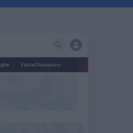
eghe
FantaChampions