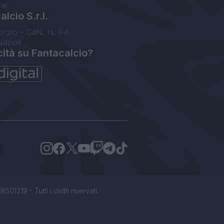
ne
lcio S.r.l.
orzio - CdN, Is. F4
Napoli
cità su Fantacalcio?
1219 - Tutti i diritti riservati.