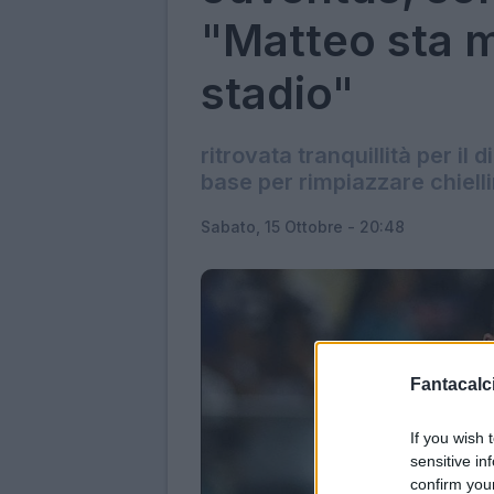
"Matteo sta m
stadio"
ritrovata tranquillità per il
base per rimpiazzare chielli
Sabato, 15 Ottobre - 20:48
Fantacalci
If you wish 
sensitive in
confirm you