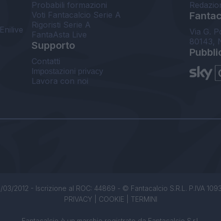
Probabili formazioni
Redazio
Voti Fantacalcio Serie A
Fantaca
Rigoristi Serie A
Enilive
Via G. P
FantaAsta Live
80143, 
Supporto
Pubbli
Contatti
Impostazioni privacy
Lavora con noi
/03/2012 - Iscrizione al ROC: 44869 - © Fantacalcio S.R.L. P.IVA 1093850
PRIVACY
|
COOKIE
|
TERMINI
Fantacalcio è un marchio registrato da Fantacalcio S.r.l.