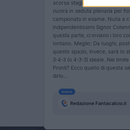
scorsa stagione, prima di ogni g
riunirà in seduta plenaria per forn
campionato in esame. Nulla a ch
indipendentissimi Signor Cotenn
questa parte, ci inviano i loro co
lontano. Meglio: Da luoghi, posti
questo spazio, invece, sarà lo sta
3-4-3 (o 4-3-3) ideale. Nei limi
Pronti? Ecco quello di questa s
dirlo...
Autore
Redazione Fantacalcio.it