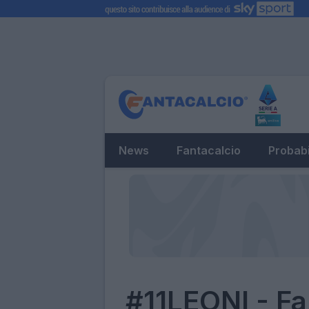
News
Fantacalcio
Probabi
#11LEONI - F