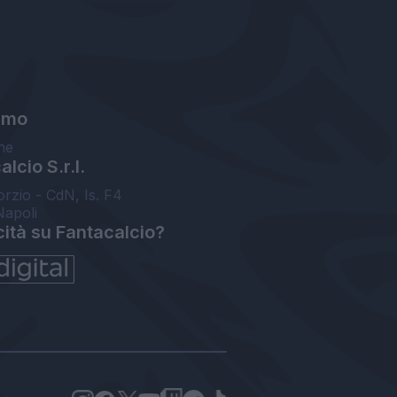
amo
ne
lcio S.r.l.
orzio - CdN, Is. F4
Napoli
cità su Fantacalcio?