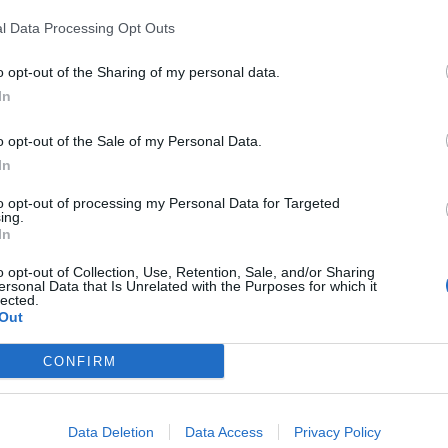
l Data Processing Opt Outs
o opt-out of the Sharing of my personal data.
In
o opt-out of the Sale of my Personal Data.
In
to opt-out of processing my Personal Data for Targeted
ing.
In
o opt-out of Collection, Use, Retention, Sale, and/or Sharing
ersonal Data that Is Unrelated with the Purposes for which it
lected.
Out
CONFIRM
Ecco gli 11 leoni
, appuntamento ormai atteso
guire i nostri consigli. Come successo nella
Data Deletion
Data Access
Privacy Policy