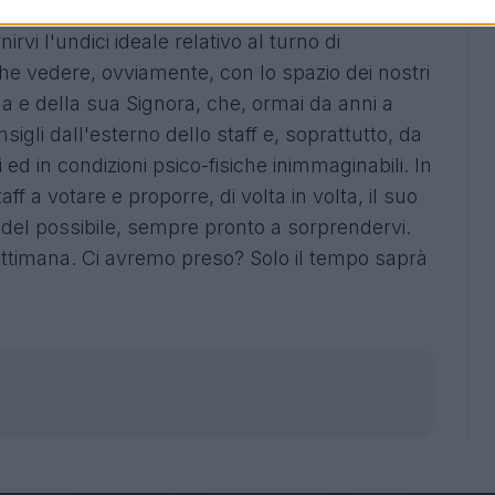
iornata di campionato, l'intera redazione si
irvi l'undici ideale relativo al turno di
e vedere, ovviamente, con lo spazio dei nostri
a e della sua Signora, che, ormai da anni a
nsigli dall'esterno dello staff e, soprattutto, da
 ed in condizioni psico-fisiche inimmaginabili. In
ff a votare e proporre, di volta in volta, il suo
te del possibile, sempre pronto a sorprendervi.
ettimana. Ci avremo preso? Solo il tempo saprà