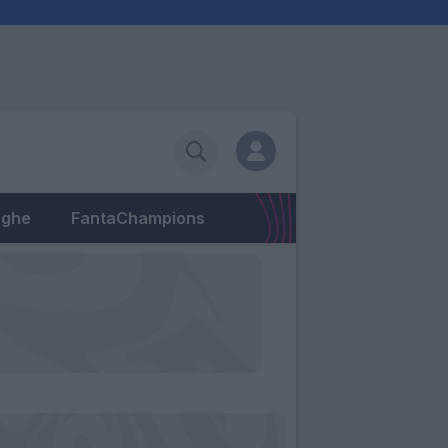
eghe
FantaChampions