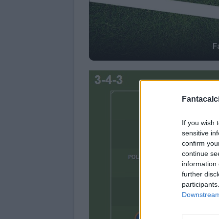
F
Fantacalci
If you wish 
sensitive in
confirm you
continue se
information 
further disc
participants
Downstream 