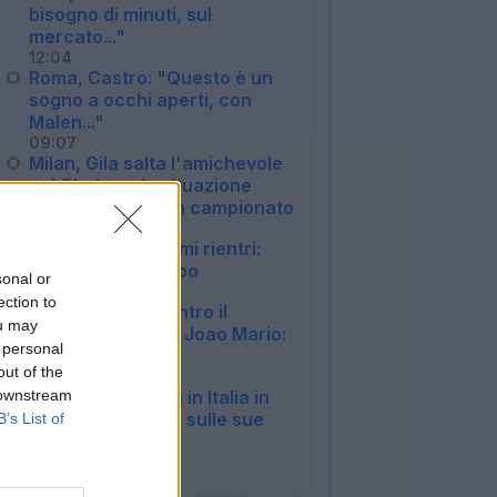
bisogno di minuti, sul
mercato..."
12:04
Roma, Castro: "Questo è un
sogno a occhi aperti, con
Malen..."
09:07
Milan, Gila salta l'amichevole
col Chelsea: la situazione
verso il debutto in campionato
07:04
Inter, ecco gli ultimi rientri:
Akanji già in campo
sonal or
06:57
ection to
Fiorentina, 1-1 contro il
ou may
Deportivo: ottimo Joao Mario:
 personal
il tabellino
out of the
22:57
Milan, Gila rientra in Italia in
 downstream
anticipo: le ultime sulle sue
B’s List of
condizioni
19:15