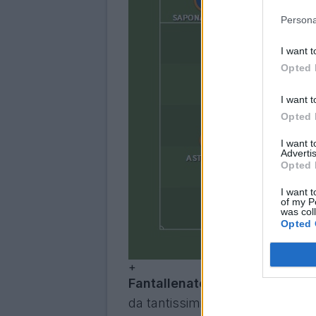
Persona
I want t
Opted 
I want t
Opted 
I want 
Advertis
Opted 
I want t
of my P
was col
Opted 
+
Fantallenatori, siamo tornati! 
da tantissimi utenti, pronti a se