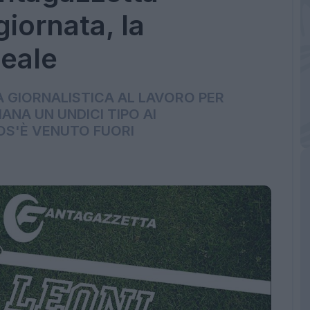
giornata, la
deale
A GIORNALISTICA AL LAVORO PER
ANA UN UNDICI TIPO AI
OS'È VENUTO FUORI