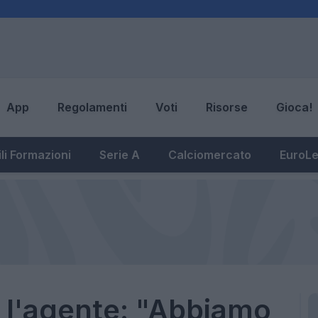
App
Regolamenti
Voti
Risorse
Gioca!
li Formazioni
Serie A
Calciomercato
EuroL
a l'agente: "Abbiamo