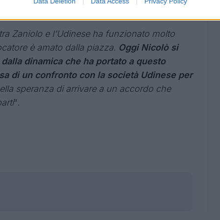
Data Deletion
Data Access
Privacy Policy
e parti, l'intesa non è stata ancora raggiunta
.
tra Zaniolo e l'Udinese ha funzionato molto
iocatore è amato dalla piazza.
Oggi Nicolò si
dalla dinamica che ha portato a questo
esa di un confronto con la società Udinese per
nella speranza di arrivare a un accordo che
arti
".