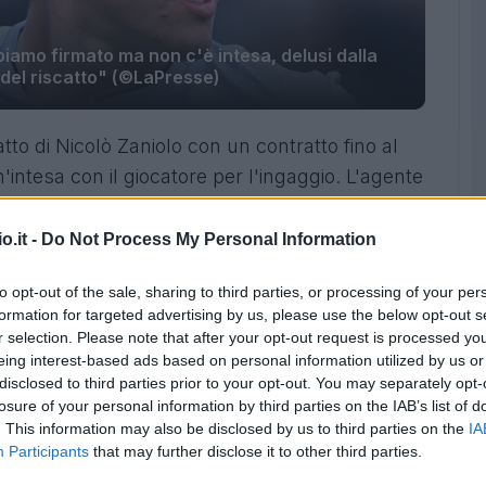
biamo firmato ma non c'è intesa, delusi dalla
del riscatto" (©LaPresse)
catto di Nicolò Zaniolo con un contratto fino al
'intesa con il giocatore per l'ingaggio. L'agente
arlato ai microfoni di Gianluca Di Marzio.
o.it -
Do Not Process My Personal Information
to opt-out of the sale, sharing to third parties, or processing of your per
formation for targeted advertising by us, please use the below opt-out s
r selection. Please note that after your opt-out request is processed y
eing interest-based ads based on personal information utilized by us or
disclosed to third parties prior to your opt-out. You may separately opt-
losure of your personal information by third parties on the IAB’s list of
. This information may also be disclosed by us to third parties on the
IA
Participants
that may further disclose it to other third parties.