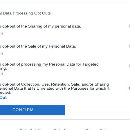
ente
l Data Processing Opt Outs
ell'impatto che Nicolò ha avuto a Udine e della
o opt-out of the Sharing of my personal data.
ora sarà necessario trovare un nuovo accordo
In
a permanenza possa davvero poggiare su basi
o opt-out of the Sale of my Personal Data.
In
to opt-out of processing my Personal Data for Targeted
ing.
icolò a Udine la scorsa estate è stata
In
ntro il tempo, negli ultimi minuti di
o opt-out of Collection, Use, Retention, Sale, and/or Sharing
uenza
i termini contrattualizzati dell'ingaggio di
ersonal Data that Is Unrelated with the Purposes for which it
lected.
 titolo definitivo, non rispecchiavano il suo
Out
ncerto con l'Udinese abbiamo scelto di firmare e
CONFIRM
ssa di sederci, prima dell'esercizio del riscatto,
i scorsi giorni abbiamo avuto fitti colloqui
na quadra sui numeri, ma, nonostante gli