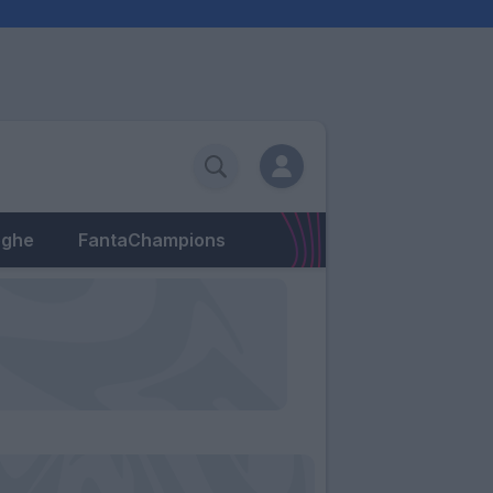
eghe
FantaChampions