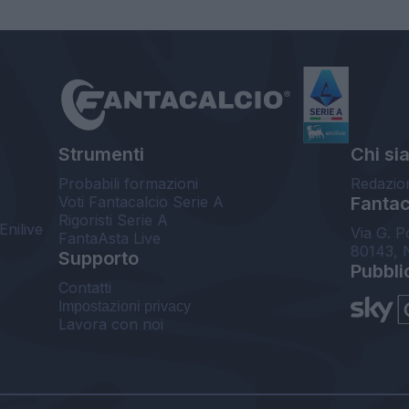
Strumenti
Chi si
Probabili formazioni
Redazio
Voti Fantacalcio Serie A
Fantaca
Rigoristi Serie A
Enilive
Via G. P
FantaAsta Live
80143, 
Supporto
Pubbli
Contatti
Impostazioni privacy
Lavora con noi