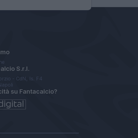
amo
ne
lcio S.r.l.
orzio - CdN, Is. F4
Napoli
cità su Fantacalcio?