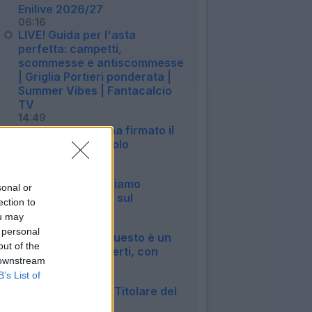
Enilive 2026/27
06:16
LIVE! Guida per l'asta
perfetta: campetti,
scommesse e antiscommesse
| Griglia Portieri ponderata |
Summer Vibes | Fantacalcio
TV
14:49
Roma, Pellegrini ha firmato il
rinnovo: manca solo
l'ufficialità
14:27
Inter, Chivu: "Abbiamo
sonal or
bisogno di minuti, sul
ection to
mercato..."
ou may
12:04
 personal
Roma, Castro: "Questo è un
out of the
sogno a occhi aperti, con
 downstream
Malen..."
B’s List of
09:07
Aggiornamento - Titolare del
trattamento dati