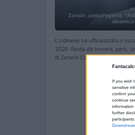
Zaniolo, parla l'agente: "Ab
dinamica 
L'Udinese ha ufficializzato il ris
2029. Resta da trovare, però, un
di Zaniolo Claudio Vigorelli ha p
Fantacalci
If you wish 
sensitive in
confirm you
continue se
information 
further disc
participants
Downstream 