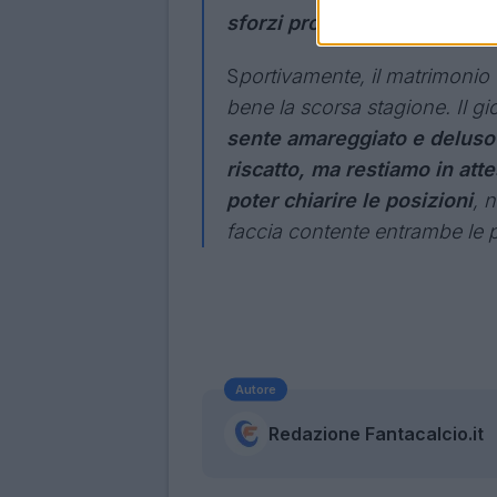
sforzi profusi da entrambe l
S
portivamente, il matrimonio 
bene la scorsa stagione. Il g
sente amareggiato e deluso 
riscatto, ma restiamo in att
poter chiarire le posizioni
, 
faccia contente entrambe le p
Autore
Redazione Fantacalcio.it