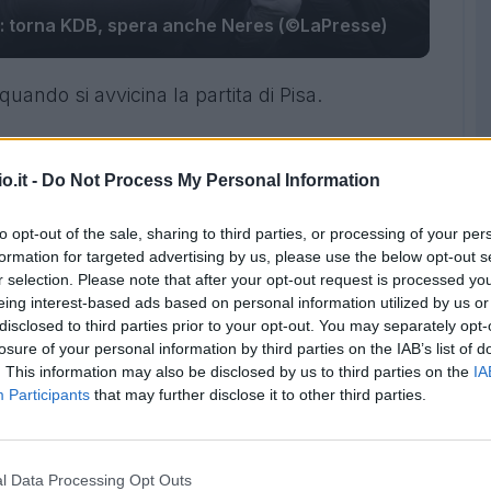
ta: torna KDB, spera anche Neres (©LaPresse)
uando si avvicina la partita di Pisa.
lgio per smaltire i suoi problemi
evin De Bruyne e probabilmente anche David
o.it -
Do Not Process My Personal Information
to opt-out of the sale, sharing to third parties, or processing of your per
formation for targeted advertising by us, please use the below opt-out s
r selection. Please note that after your opt-out request is processed y
eing interest-based ads based on personal information utilized by us or
 City aveva saltato la sfida col Bologna a
disclosed to third parties prior to your opt-out. You may separately opt-
 sopraccigliare rimediato a seguito di uno
losure of your personal information by third parties on the IAB’s list of
rà a disposizione per la gara di Pisa dove
. This information may also be disclosed by us to third parties on the
IA
Participants
that may further disclose it to other third parties.
Santos mentre a centrocampo Anguissa
, con McTominay pronto ad agire al fianco di
l Data Processing Opt Outs