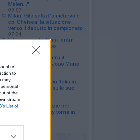
Malen..."
09:07
Milan, Gila salta l'amichevole
col Chelsea: la situazione
verso il debutto in campionato
07:04
Inter, ecco gli ultimi rientri:
Akanji già in campo
06:57
Fiorentina, 1-1 contro il
Deportivo: ottimo Joao Mario:
sonal or
il tabellino
ection to
22:57
ou may
Milan, Gila rientra in Italia in
 personal
anticipo: le ultime sulle sue
out of the
condizioni
 downstream
19:15
Napoli, buone notizie per
B’s List of
Allegri: McTominay torna in
gruppo
17:38