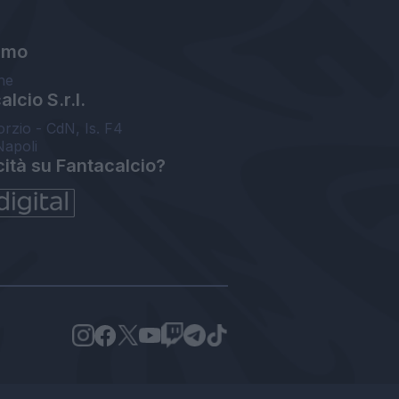
amo
ne
lcio S.r.l.
orzio - CdN, Is. F4
Napoli
cità su Fantacalcio?