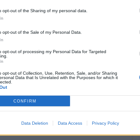
 a disposizione anche David Neres,
reduce
o opt-out of the Sharing of my personal data.
i e domani la situazione sarà più chiara, ma
In
ientro dell'ex Ajax e Benfica verrà rimandato
o opt-out of the Sale of my Personal Data.
e, l'assenza di Politano per squalifica: a destra
In
e uno tra Spinazzola e Mazzocchi.
to opt-out of processing my Personal Data for Targeted
ing.
In
o opt-out of Collection, Use, Retention, Sale, and/or Sharing
ersonal Data that Is Unrelated with the Purposes for which it
lected.
Out
CONFIRM
Data Deletion
Data Access
Privacy Policy