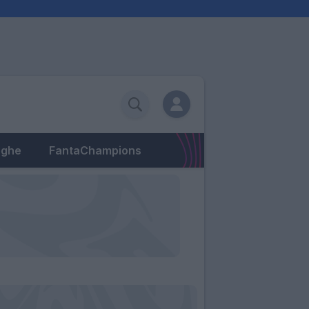
eghe
FantaChampions