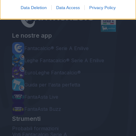
Data Deletion
Data Access
Privacy Policy
Le nostre app
Fantacalcio® Serie A Enilive
Leghe Fantacalcio® Serie A Enilive
EuroLeghe Fantacalcio®
Guida per l'asta perfetta
FantaAsta Live
FantaAsta Buzz
Strumenti
Probabili formazioni
Voti Fantacalcio Serie A