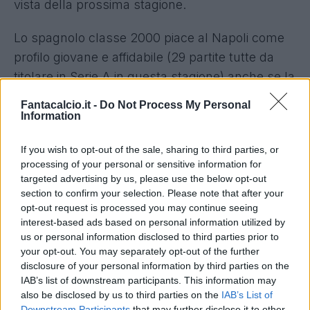
vista della prossima stagione.
Lo spagnolo classe 2000 piace al Napoli come
profilo giovane e affidabile (29 partite tutte da
titolare in Serie A in questa stagione) anche se la
trattava con
Claudio Lotito
si prospetta lunga e
Fantacalcio.it -
Do Not Process My Personal
complessa.
Information
Intanto avanza l'idea
Anan Khalaili dell'Union
If you wish to opt-out of the sale, sharing to third parties, or
processing of your personal or sensitive information for
Saint-Gilloise
. Contatti già avviato con l'esterno
targeted advertising by us, please use the below opt-out
israeliano, che però viene valutato circa
25
section to confirm your selection. Please note that after your
milioni di euro
dal club belga, cifra che
opt-out request is processed you may continue seeing
interest-based ads based on personal information utilized by
potrebbe diventare proibitiva per la dirigenza
us or personal information disclosed to third parties prior to
azzurra che già dovrà pagare circa 80 milioni di
your opt-out. You may separately opt-out of the further
euro nei riscatti già programmati.
disclosure of your personal information by third parties on the
IAB’s list of downstream participants. This information may
also be disclosed by us to third parties on the
IAB’s List of
Downstream Participants
that may further disclose it to other