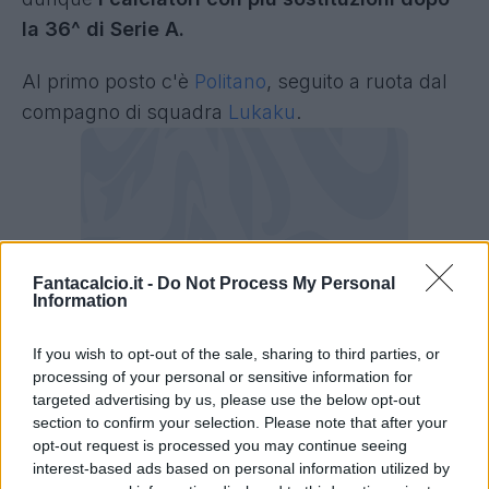
la 36^ di Serie A.
Al primo posto c'è
Politano
, seguito a ruota dal
compagno di squadra
Lukaku
.
Fantacalcio.it -
Do Not Process My Personal
Information
If you wish to opt-out of the sale, sharing to third parties, or
processing of your personal or sensitive information for
targeted advertising by us, please use the below opt-out
section to confirm your selection. Please note that after your
Top giocatori con più sostituzioni dopo 36
opt-out request is processed you may continue seeing
giornate
interest-based ads based on personal information utilized by