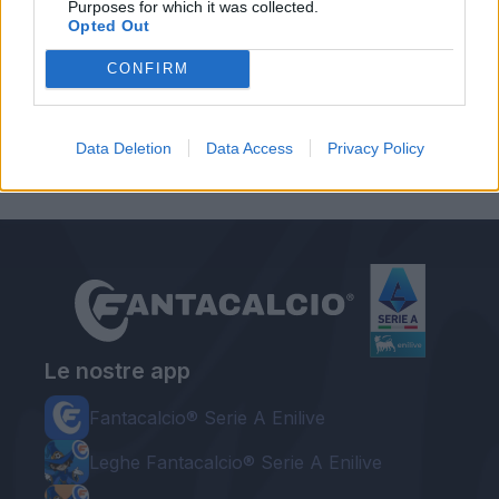
Purposes for which it was collected.
Opted Out
CONFIRM
Autore
Gianmarco Della Ragione
Data Deletion
Data Access
Privacy Policy
Le nostre app
Fantacalcio® Serie A Enilive
Leghe Fantacalcio® Serie A Enilive