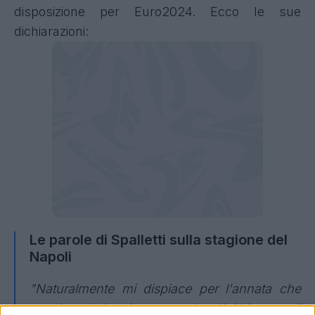
disposizione per Euro2024. Ecco le sue
dichiarazioni:
Le parole di Spalletti sulla stagione del
Napoli
"Naturalmente mi dispiace per l'annata che
sta vivendo la mia ex squadra. Hai bisogno di