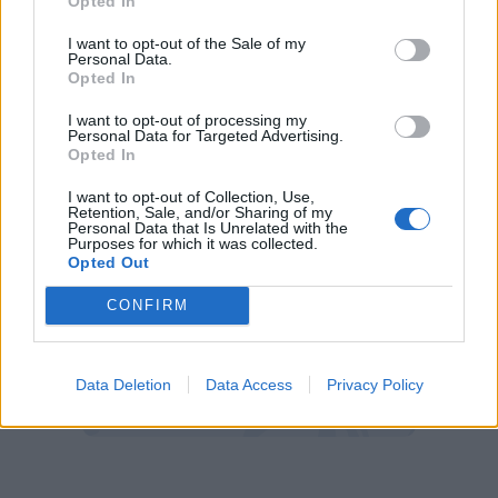
Opted In
Spalletti sulle condizioni di Zaniolo
I want to opt-out of the Sale of my
Personal Data.
Opted In
"Ho parlato con lui.
È durissima che possa
I want to opt-out of processing my
rientrare,
anzi escluderei la possibilità".
Personal Data for Targeted Advertising.
Opted In
I want to opt-out of Collection, Use,
Retention, Sale, and/or Sharing of my
Personal Data that Is Unrelated with the
Purposes for which it was collected.
Opted Out
CONFIRM
Data Deletion
Data Access
Privacy Policy