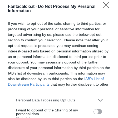
reclutare tutte le forze a disposizione per cui
Fantacalcio.it -
Do Not Process My Personal
Information
non dipende mai da una persona sola, ma
dalla disponibilità di tantissime persone e
If you wish to opt-out of the sale, sharing to third parties, or
tantissimi particolari. In quell'ambiente lì noi
processing of your personal or sensitive information for
eravamo riusciti a contagiare delle persone
targeted advertising by us, please use the below opt-out
section to confirm your selection. Please note that after your
per lo stesso obiettivo, per cui questo fatto di
opt-out request is processed you may continue seeing
trovare delle cose di qualità dove creano
interest-based ads based on personal information utilized by
predisposizione, attenzione, uscire dallo
us or personal information disclosed to third parties prior to
your opt-out. You may separately opt-out of the further
spogliatoio e uscire il campo sempre segnato
disclosure of your personal information by third parties on the
bene, tutto in ordine anche fuori dal perimetro
IAB’s list of downstream participants. This information may
di gioco, diventa una qualità importante. Il
also be disclosed by us to third parties on the
IAB’s List of
Downstream Participants
that may further disclose it to other
'sarò con te' sulle casacche va a tentare di
third parties.
coinvolgere non solo chi è dentro al campo,
ma anche i 'nonnini' che sono sulle panchine
Personal Data Processing Opt Outs
ai Quartieri Spagnoli, è come dire che siamo
I want to opt-out of the Sharing of my
personal data.
tutti importanti per i risultati della squadra".