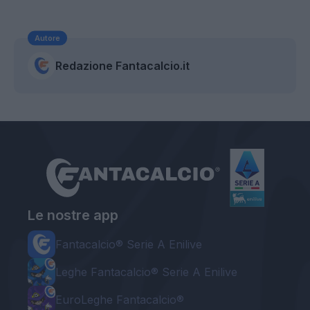
Autore
Redazione Fantacalcio.it
Le nostre app
Fantacalcio® Serie A Enilive
Leghe Fantacalcio® Serie A Enilive
EuroLeghe Fantacalcio®