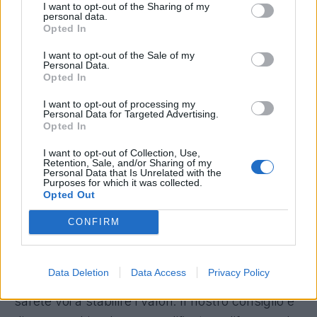
I want to opt-out of the Sharing of my
personal data.
Carmine Cassandra, Responsabile Editoriale
Opted In
Fantacalcio®:
"
Non si tratta di una rivoluzione,
I want to opt-out of the Sale of my
sono modifiche che vanno in una direzione
Personal Data.
espansiva. Andremo ad assegnare qualche
Opted In
assist in più, ma intaccando minimamente i casi
I want to opt-out of processing my
Personal Data for Targeted Advertising.
che il team assist analizza di giornata in giornate
Opted In
durante i live delle partite".
I want to opt-out of Collection, Use,
Retention, Sale, and/or Sharing of my
Modificatore modulo
Personal Data that Is Unrelated with the
Purposes for which it was collected.
Opted Out
Dedicato a chi vuole più variazioni tattiche e
bonus: si parte dal modulo base, il 4-4-2: da lì,
CONFIRM
ogni modulo più offensivo riceverà un malus e
ogni modulo più difensivo riceverà un bonus.
Data Deletion
Data Access
Privacy Policy
Chiaramente è sempre tutto personalizzabile,
sarete voi a stabilire i valori. Il nostro consiglio è