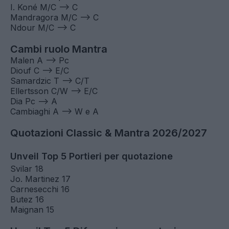
I. Koné M/C --> C
Mandragora M/C --> C
Ndour M/C --> C
Cambi ruolo Mantra
Malen A --> Pc
Diouf C --> E/C
Samardzic T --> C/T
Ellertsson C/W --> E/C
Dia Pc --> A
Cambiaghi A --> W e A
Quotazioni Classic & Mantra 2026/2027
Unveil Top 5 Portieri per quotazione
Svilar 18
Jo. Martinez 17
Carnesecchi 16
Butez 16
Maignan 15