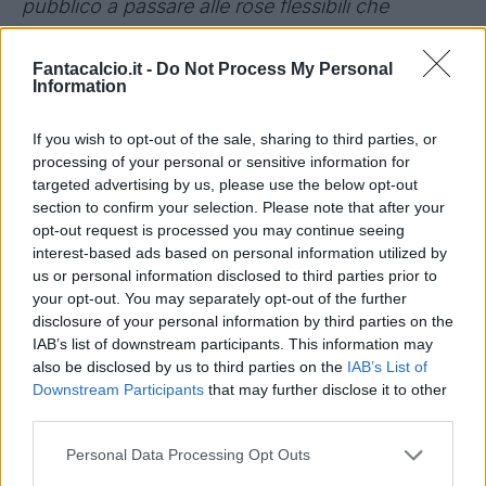
pubblico a passare alle rose flessibili che
consentono di utilizzare strumenti divertenti"
.
Fantacalcio.it -
Do Not Process My Personal
Aggiornamento regolamento assist
Information
Le decisioni (o almeno la maggior parte di esse)
If you wish to opt-out of the sale, sharing to third parties, or
processing of your personal or sensitive information for
devono essere facilmente interpretabili da
targeted advertising by us, please use the below opt-out
chiunque e non solo dagli addetti ai lavori.
section to confirm your selection. Please note that after your
opt-out request is processed you may continue seeing
Assegneremo assist per ogni passaggio
interest-based ads based on personal information utilized by
us or personal information disclosed to third parties prior to
volontario
che produrrà una conclusione
your opt-out. You may separately opt-out of the further
vincente e quindi un gol. L'altro criterio, quello
disclosure of your personal information by third parties on the
dell'intensità del passaggio, non scompare ma
IAB’s list of downstream participants. This information may
also be disclosed by us to third parties on the
IAB’s List of
diventa la principale metrica per chi gioca con i
Downstream Participants
that may further disclose it to other
Quality assist
. Va in pensione il contributo al gol
third parties.
che in questo schema perde la sua ragione
Personal Data Processing Opt Outs
d'essere".