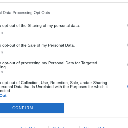
l Data Processing Opt Outs
i Monza-Parma
o opt-out of the Sharing of my personal data.
ra, Izzo, D’Ambrosio; Birindelli, Zeroli,
In
ulos; Mota, Keita.
o opt-out of the Sale of my Personal Data.
lprato, Valenti, Leoni, Valeri; Keita, Bernabé,
In
o, Man.
to opt-out of processing my Personal Data for Targeted
ing.
In
 in tv
o opt-out of Collection, Use, Retention, Sale, and/or Sharing
ersonal Data that Is Unrelated with the Purposes for which it
 tra brianzoli e ducali,
con pre-partita e col
lected.
Out
vederla basterà accedere con le proprie
e password. E poi chiaramente aprire la
CONFIRM
rrà tra gli eventi anche la gara dello stadio