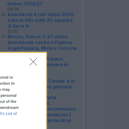
Enilive 2026/27
06:16
Amichevoli e ritiri estivi 2026:
tutte le info sulle 20 squadre
di Serie A
22:51
Monza, finisce 3-3 l'ultima
amichevole contro il Padova:
in gol Pessina, Mota e Cutrone
22:50
Milan, Jashari: "Mi piace
Amorim, vuole dominare in
mezzo al campo"
20:30
sonal or
Bologna, si ferma Casale: è in
ection to
dubbio per la prima giornata
ou may
20:13
 personal
LIVE! Guida per l'asta
out of the
perfetta: campetti,
 downstream
scommesse e antiscommesse
B’s List of
| Griglia Portieri ponderata |
Summer Vibes | Fantacalcio
TV