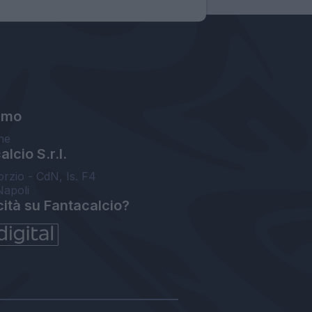
amo
ne
lcio S.r.l.
orzio - CdN, Is. F4
Napoli
cità su Fantacalcio?