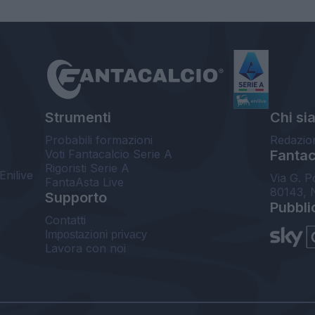
Strumenti
Chi si
Probabili formazioni
Redazio
Voti Fantacalcio Serie A
Fantaca
Rigoristi Serie A
Enilive
Via G. P
FantaAsta Live
80143, 
Supporto
Pubbli
Contatti
Impostazioni privacy
Lavora con noi