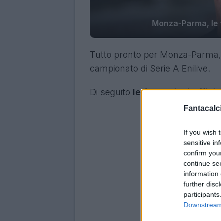
Monza-Parma, le f
Tutto pronto per Monza-Parma, g
campionato di Serie A Enilive.
Di seguito
le formazioni uffici
Fantacalci
If you wish 
sensitive in
confirm you
continue se
information 
further disc
participants
Downstream 