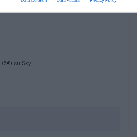
Data Deletion
Data Access
Privacy Policy
oprio su Sky, per chi volesse vederla col
(5€) su Sky