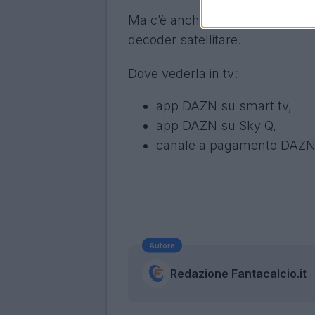
Ma c’è anche il canale DAZN, pr
decoder satellitare.
Dove vederla in tv:
app DAZN su smart tv,
app DAZN su Sky Q,
canale a pagamento DAZN 
Autore
Redazione Fantacalcio.it