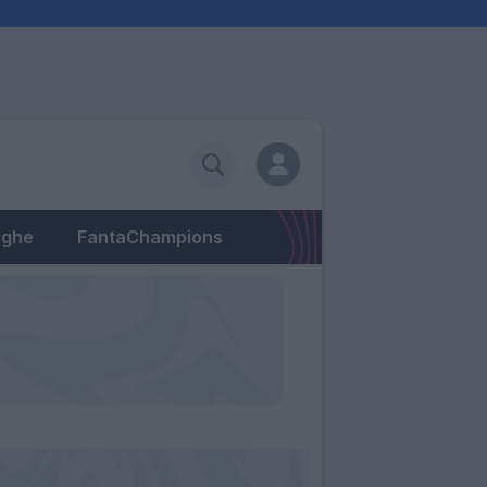
eghe
FantaChampions