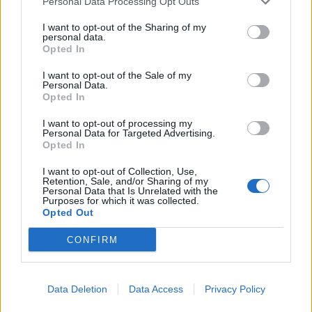
Personal Data Processing Opt Outs
stile di gioco siano simili, ma ovviamente mi
mancano diversi dettagli. Credo anche che ci
I want to opt-out of the Sharing of my
personal data.
assomigliamo anche per come vediamo il
Opted In
calcio".
I want to opt-out of the Sale of my
Personal Data.
Le difficoltà in zona gol
Opted In
I want to opt-out of processing my
"È vero che non segniamo molto, ma penso
Personal Data for Targeted Advertising.
Opted In
che abbiamo le qualità per migliorare, la
squadra lavora molto in allenamento per
I want to opt-out of Collection, Use,
Retention, Sale, and/or Sharing of my
questo. Anch’io devo crescere da questo
Personal Data that Is Unrelated with the
Purposes for which it was collected.
punto di vista perché so di essere in grado di
Opted Out
fare molti gol in questa stagione. È importante
CONFIRM
anche subire poco, perché quando non
prendiamo reti sappiamo di avere maggiori
possibilità di vincere le partite. E più
Data Deletion
Data Access
Privacy Policy
facilmente".