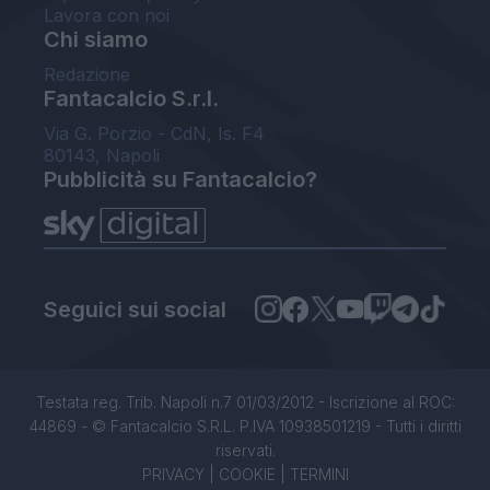
Lavora con noi
Chi siamo
Redazione
Fantacalcio S.r.l.
Via G. Porzio - CdN, Is. F4
80143, Napoli
Pubblicità su Fantacalcio?
Seguici sui social
Testata reg. Trib. Napoli n.7 01/03/2012 - Iscrizione al ROC:
44869 - © Fantacalcio S.R.L. P.IVA 10938501219 - Tutti i diritti
riservati.
PRIVACY
|
COOKIE
|
TERMINI