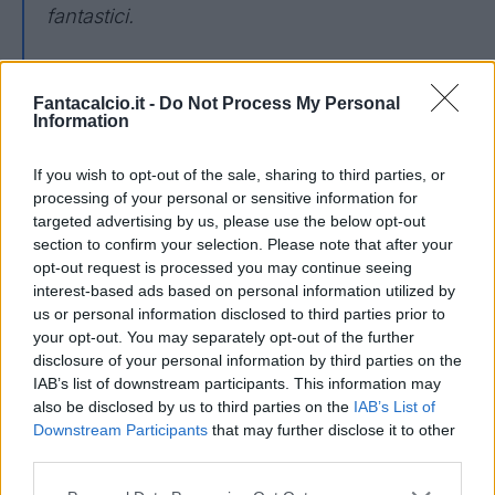
fantastici.
Il nostro status nel campionato è cambiato,
non siamo più una sorpresa, quindi, le altre
Fantacalcio.it -
Do Not Process My Personal
Information
squadre ci aspettano un po’ di più perché
sanno che ci piace avere il pallone e si
If you wish to opt-out of the sale, sharing to third parties, or
concentrano maggiormente sulla difesa
processing of your personal or sensitive information for
targeted advertising by us, please use the below opt-out
contro di noi. Il nostro obiettivo è lavorare per
section to confirm your selection. Please note that after your
migliorare giorno dopo giorno senza guardare
opt-out request is processed you may continue seeing
alla classifica. Siamo una squadra giovane
interest-based ads based on personal information utilized by
us or personal information disclosed to third parties prior to
con ampi margini di miglioramento. Non
your opt-out. You may separately opt-out of the further
pensiamo al resto".
disclosure of your personal information by third parties on the
IAB’s list of downstream participants. This information may
La somiglianza con Fabregas da
also be disclosed by us to third parties on the
IAB’s List of
calciatore
Downstream Participants
that may further disclose it to other
third parties.
"Penso che le nostre caratteristiche e il nostro