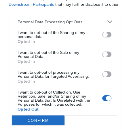
Downstream Participants
that may further disclose it to other
molto contento in questo momento di poter
third parties.
allenare sia Krstovic che Camarda.
Personal Data Processing Opt Outs
Si sapeva dall'inizio questa situazione, sto
I want to opt-out of the Sharing of my
cercando di lavorare per fargli capire quanto è
personal data.
Opted In
importante essere presente e lavorare al
meglio. Si possono avere alti e bassi ma deve
I want to opt-out of the Sale of my
Personal Data.
pensare a dare il massimo per questa maglia.
Opted In
Noi rappresentiamo una squadra, un popolo
I want to opt-out of processing my
che va rispettato. Fino a quando siamo qua
Personal Data for Targeted Advertising.
Opted In
pretendo da tutti il massimo impegno e la
massima serietà".
I want to opt-out of Collection, Use,
Retention, Sale, and/or Sharing of my
Personal Data that Is Unrelated with the
Di Francesco su Sottil
Purposes for which it was collected.
Opted Out
"Credo sia venuto qui per il direttore, per me e
CONFIRM
per quello che ha fatto la squadra negli ultimi