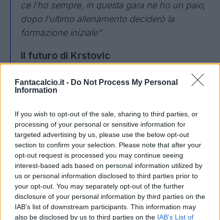
ce l'ho sempre, in questa gara ne ho un paio,
dopo l'ultimo allenamento deciderò la
formazione iniziale".
Il futuro di Krstovic
"La situazione è stata più volte palesata, è a
Fantacalcio.it -
Do Not Process My Personal
Information
conoscenza di tutti. Questo non significa che
anche lui non possa essere impiegato dal
If you wish to opt-out of the sale, sharing to third parties, or
primo minuto. Sappiamo benissimo che il
processing of your personal or sensitive information for
mercato può andare in determinate direzioni.
targeted advertising by us, please use the below opt-out
section to confirm your selection. Please note that after your
Attualmente è un nostro calciatore, lo
opt-out request is processed you may continue seeing
valutiamo per partire dall'inizio in questa
interest-based ads based on personal information utilized by
partita e in campionato. Di Camarda non
us or personal information disclosed to third parties prior to
your opt-out. You may separately opt-out of the further
posso che parlare bene, dimostra di avere
disclosure of your personal information by third parties on the
un'età differente. Chiaramente deve
IAB’s list of downstream participants. This information may
migliorare, ma vedo grandi potenzialità. Sono
also be disclosed by us to third parties on the
IAB’s List of