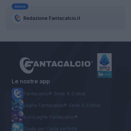
Autore
Redazione Fantacalcio.it
Le nostre app
Fantacalcio® Serie A Enilive
Leghe Fantacalcio® Serie A Enilive
EuroLeghe Fantacalcio®
Guida per l'asta perfetta