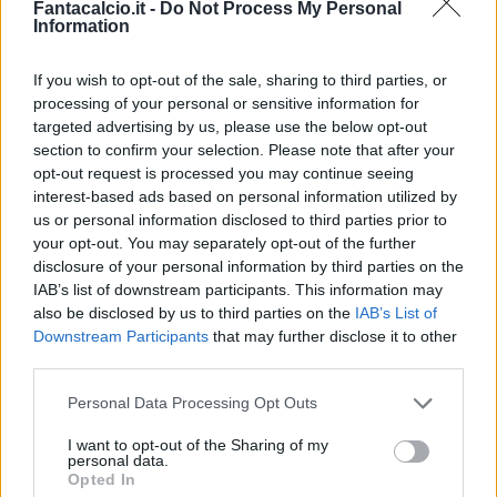
Fantacalcio.it -
Do Not Process My Personal
denominato Galaxy, mentre i pantaloncini, di
Information
colore blu, sono realizzati in Poly Stretch 145 Full
If you wish to opt-out of the sale, sharing to third parties, or
Dull, una fibra estremamente leggera e compatta
processing of your personal or sensitive information for
che garantisce comfort e freschezza.
targeted advertising by us, please use the below opt-out
Impreziosiscono la casacca i dettagli: sul petto è
section to confirm your selection. Please note that after your
opt-out request is processed you may continue seeing
applicato il logo con il simbolo del Grifone e,
interest-based ads based on personal information utilized by
sotto, la scritta “Il Club più antico d’Italia”. Il
us or personal information disclosed to third parties prior to
colletto di colore blu presenta, nella parte
your opt-out. You may separately opt-out of the further
disclosure of your personal information by third parties on the
anteriore, una raffinata chiusura a due bottoni.
IAB’s list of downstream participants. This information may
Sul retro è impresso l’anno 1893 della
also be disclosed by us to third parties on the
IAB’s List of
fondazione, mentre all’interno lo scudetto che
Downstream Participants
that may further disclose it to other
third parties.
ricorda i 9 Campionati vinti nella sua storia dal
Grifone. Completano l’outfit pantaloncini e
Personal Data Processing Opt Outs
calzettoni di colore blu.
I want to opt-out of the Sharing of my
Tre i kit portiere disegnati da Lotto per il nuovo
personal data.
Opted In
campionato del Genoa,
accomunati dal nuovo