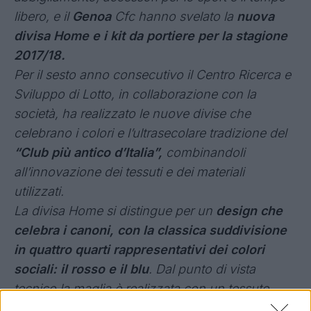
libero, e il
Genoa
Cfc hanno svelato la
nuova
divisa Home e i kit da portiere per la stagione
2017/18.
Per il sesto anno consecutivo il Centro Ricerca e
Sviluppo di Lotto, in collaborazione con la
società, ha realizzato le nuove divise che
celebrano i colori e l’ultrasecolare tradizione del
“Club più antico d’Italia”,
combinandoli
all’innovazione dei tessuti e dei materiali
utilizzati.
La divisa Home si distingue per un
design che
celebra i canoni, con la classica suddivisione
in quattro quarti rappresentativi dei colori
sociali: il rosso e il blu
. Dal punto di vista
tecnico la maglia è realizzata con un tessuto
leggero, traspirabile, altamente performante