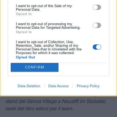
tessuto, altamente tecnologico ma dalla mano
I want to opt-out of the Sale of my
Personal Data.
setosa e naturale,
che garantisce leggerezza e
Opted In
freschezza. La prima versione presenta maglia
I want to opt-out of processing my
Personal Data for Targeted Advertising.
giallo neon arricchita da una stampa che
Opted In
riproduce la rete della porta mossa dal pallone in
I want to opt-out of Collection, Use,
goal; una grafica tridimensionale a pixel per un
Retention, Sale, and/or Sharing of my
Personal Data that Is Unrelated with the
effetto tech caratterizza invece il secondo kit
Purposes for which it was collected.
nero, mentre un contemporaneo green persian
Opted Out
con dettagli raffinati sul colletto identifica la terza
CONFIRM
tenuta portiere 2017/18.
Le nuove divise ufficiali sono reperibili presso il
Data Deletion
Data Access
Privacy Policy
punto vendita del club, il Genoa Museum and
Store al Porto Antico di Genova e presso gli
stand del Genoa Village a Neustift im Stubaital,
sede del ritiro estivo per il team.