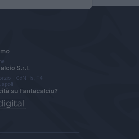
amo
ne
lcio S.r.l.
orzio - CdN, Is. F4
Napoli
cità su Fantacalcio?