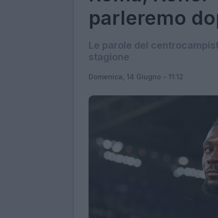
parleremo dop
Le parole del centrocampist
stagione
Domenica, 14 Giugno - 11:12