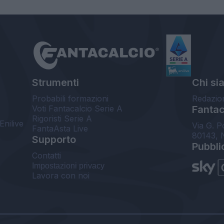
Strumenti
Chi si
Probabili formazioni
Redazio
Voti Fantacalcio Serie A
Fantaca
Rigoristi Serie A
Enilive
Via G. P
FantaAsta Live
80143, 
Supporto
Pubbli
Contatti
Impostazioni privacy
Lavora con noi