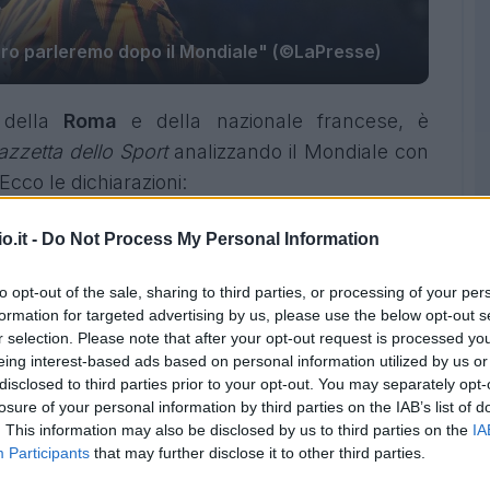
uro parleremo dopo il Mondiale" (©LaPresse)
 della
Roma
e della nazionale francese, è
azzetta dello Sport
analizzando il Mondiale con
Ecco le dichiarazioni:
o.it -
Do Not Process My Personal Information
to opt-out of the sale, sharing to third parties, or processing of your per
formation for targeted advertising by us, please use the below opt-out s
r selection. Please note that after your opt-out request is processed y
eing interest-based ads based on personal information utilized by us or
disclosed to third parties prior to your opt-out. You may separately opt-
losure of your personal information by third parties on the IAB’s list of
. This information may also be disclosed by us to third parties on the
IA
Participants
that may further disclose it to other third parties.