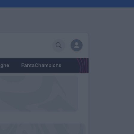
eghe
FantaChampions