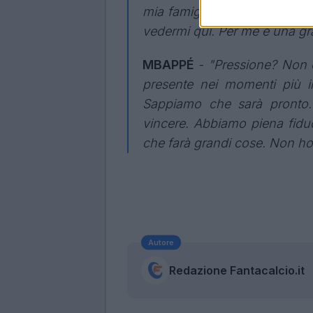
mia famiglia e con i miei am
vedermi qui. Per me è una gr
MBAPPÉ
-
"Pressione? Non 
presente nei momenti più im
Sappiamo che sarà pronto
vincere. Abbiamo piena fiduci
che farà grandi cose. Non ho
Autore
Redazione Fantacalcio.it