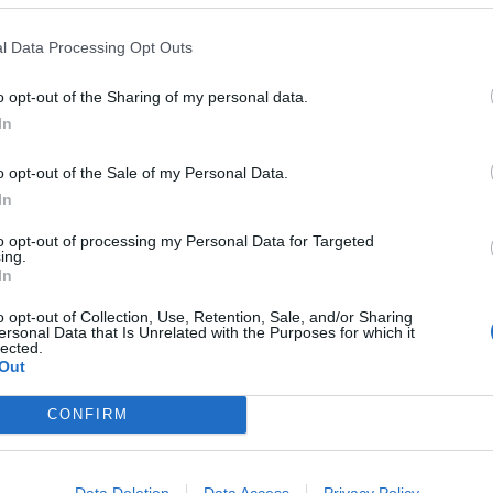
l Data Processing Opt Outs
mento penso soltanto alla Coppa del Mondo. È
zione internazionale, un torneo che ho sempre
o opt-out of the Sharing of my personal data.
In
 restare concentrato esclusivamente su questo.
 Mondiale e vedremo che cosa accadrà".
o opt-out of the Sale of my Personal Data.
In
è essere sempre pronto per il ct e per la squadra.
ato parecchio, è vero, ma oggi abbiamo un
to opt-out of processing my Personal Data for Targeted
ing.
ori. Ci saranno molte partite e spero
In
possibile, ma la priorità è essere utile".
o opt-out of Collection, Use, Retention, Sale, and/or Sharing
ersonal Data that Is Unrelated with the Purposes for which it
lected.
ambino che ero e provo un enorme orgoglio.
Out
diale del 2018, da ragazzo: ero sugli Champs-
CONFIRM
esteggiare in macchina dopo la vittoria della
o a casa, in Germania, e guardai la finale in
ordi legati alla nazionale. Ne parlo spesso con la
Data Deletion
Data Access
Privacy Policy