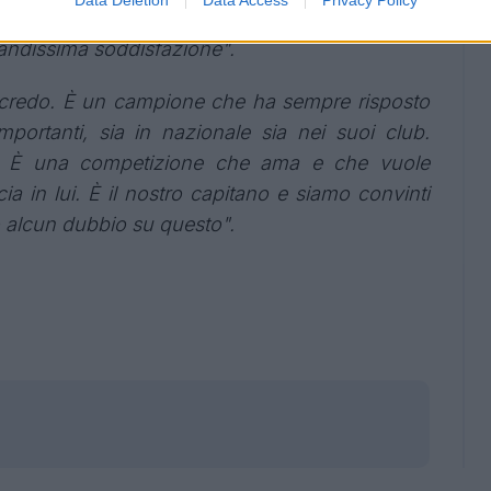
ici. Anche loro sono ancora un po’ sorpresi nel
andissima soddisfazione".
credo. È un campione che ha sempre risposto
portanti, sia in nazionale sia nei suoi club.
. È una competizione che ama e che vuole
a in lui. È il nostro capitano e siamo convinti
 alcun dubbio su questo".