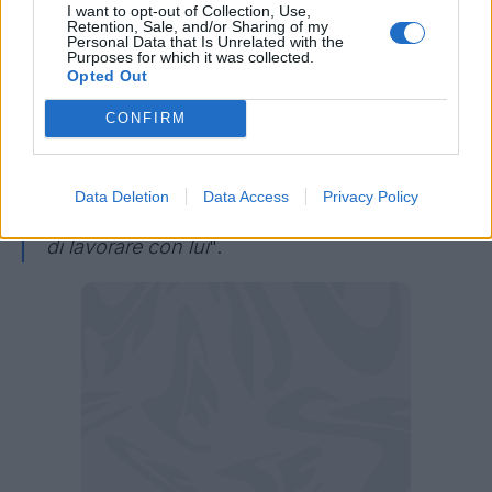
possibilità di diventare giocatore e sono felice
I want to opt-out of Collection, Use,
Retention, Sale, and/or Sharing of my
di ritrovarlo a distanza di anni. Sappiamo bene
Personal Data that Is Unrelated with the
Purposes for which it was collected.
quale sia il suo calcio, di intensità e giocare
Opted Out
negli spazi. Siamo pronti per far sì che dal
CONFIRM
ritiro si costruisca qualcosa per la stagione. Il
mister ha allenato grandissimi giocatori, nella
Roma ci sono tantissimi calciatori forti. Tutta la
Data Deletion
Data Access
Privacy Policy
squadra alza il livello, è forte. Curioso e felice
di lavorare con lui
".