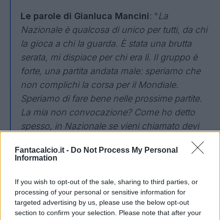
Le parole di Gianluca Mancini
: "
La
Nazionale è qualcosa di unico per tutti, da chi
la gioca a chi la guarda. È stata una brutta
serata, mi dispiace per chi era lì. Il gruppo è
forte, una partita andata male: speriamo che
non complichi la corsa per il Mondiale.
Speriamo di fare bene nelle prossime partite.
La mia non convocazione? Come ho detto
spesso, in Nazionale se vieni chiamato devi
prendere di corsa il treno, l’allenatore avrà
Fantacalcio.it -
Do Not Process My Personal
fatto le sue considerazioni. Ognuno fa il suo
Information
massimo, poi ci sono gli allenatori, che fanno
le scelte. Con Spalletti non c’è mai stato
If you wish to opt-out of the sale, sharing to third parties, or
processing of your personal or sensitive information for
niente
".
targeted advertising by us, please use the below opt-out
section to confirm your selection. Please note that after your