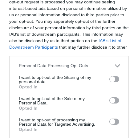
opt-out request is processed you may continue seeing
interest-based ads based on personal information utilized by
us or personal information disclosed to third parties prior to
your opt-out. You may separately opt-out of the further
disclosure of your personal information by third parties on the
IAB’s list of downstream participants. This information may
also be disclosed by us to third parties on the
IAB’s List of
Downstream Participants
that may further disclose it to other
third parties.
Mancini: "Felice di lavorare con Gasperini. Nazionale?
Personal Data Processing Opt Outs
Con Spalletti non è successo niente" (Getty Images)
I want to opt-out of the Sharing of my
personal data.
Opted In
Su Gasperini
I want to opt-out of the Sale of my
Personal Data.
Su Gasperini
: "
È forte, in tutti questi anni ha
Opted In
dimostrato il suo valore, ha fatto qualcosa di
I want to opt-out of processing my
unico. Con lui prima esperienza in A, sono
Personal Data for Targeted Advertising.
sempre grato a lui perché mi ha dato la
Opted In