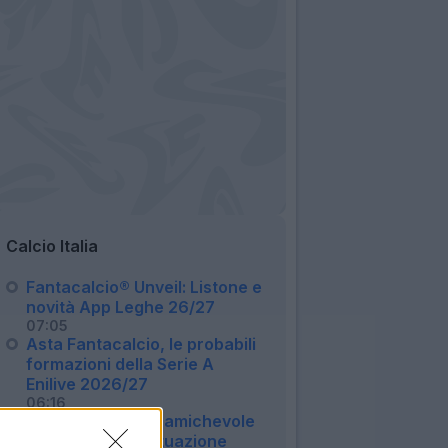
Calcio Italia
Fantacalcio® Unveil: Listone e
novità App Leghe 26/27
07:05
Asta Fantacalcio, le probabili
formazioni della Serie A
Enilive 2026/27
06:16
Milan, Gila salta l'amichevole
col Chelsea: la situazione