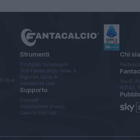
Strumenti
Chi si
Probabili formazioni
Redazio
Voti Fantacalcio Serie A
Fantaca
Rigoristi Serie A
Enilive
Via G. P
FantaAsta Live
80143, 
Supporto
Pubbli
Contatti
Impostazioni privacy
Lavora con noi