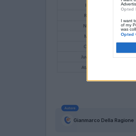
Advertis
Opted 
I want t
of my P
was col
Opted 
Autore
Gianmarco Della Ragione