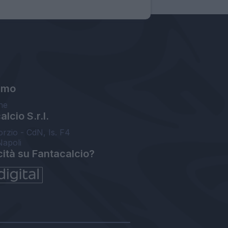
amo
ne
lcio S.r.l.
orzio - CdN, Is. F4
Napoli
cità su Fantacalcio?