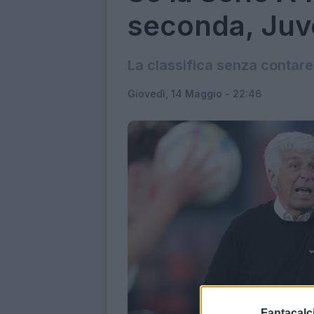
seconda, Juv
La classifica senza contare 
Giovedì, 14 Maggio - 22:46
Fantacalci