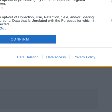
ing.
In
o opt-out of Collection, Use, Retention, Sale, and/or Sharing
ersonal Data that Is Unrelated with the Purposes for which it
lected.
Out
CONFIRM
Data Deletion
Data Access
Privacy Policy