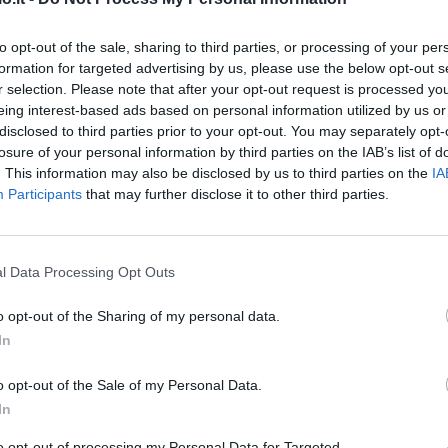
'? Roma seconda, Juventus sesta (©LaPresse)
to opt-out of the sale, sharing to third parties, or processing of your per
formation for targeted advertising by us, please use the below opt-out s
i Serie A senza recupero?
Qualcosa di
r selection. Please note that after your opt-out request is processed y
eing interest-based ads based on personal information utilized by us or
attutto per Roma e Juventus: scopriamo
disclosed to third parties prior to your opt-out. You may separately opt-
losure of your personal information by third parties on the IAB’s list of
. This information may also be disclosed by us to third parties on the
IA
Participants
that may further disclose it to other third parties.
l Data Processing Opt Outs
o opt-out of the Sharing of my personal data.
In
o opt-out of the Sale of my Personal Data.
In
to opt-out of processing my Personal Data for Targeted