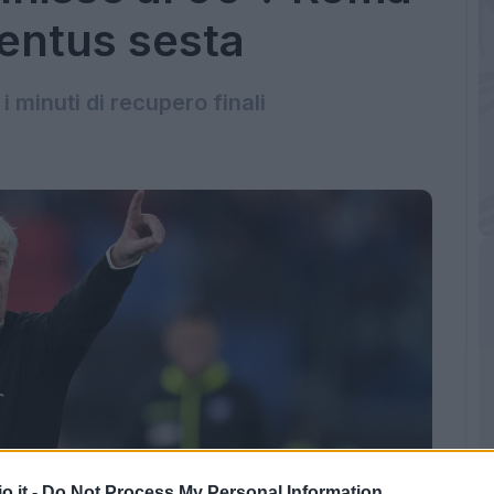
entus sesta
i minuti di recupero finali
o.it -
Do Not Process My Personal Information