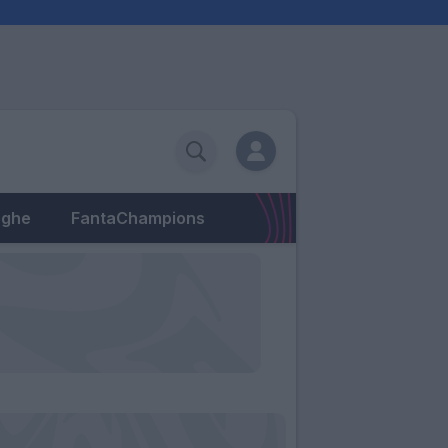
eghe
FantaChampions