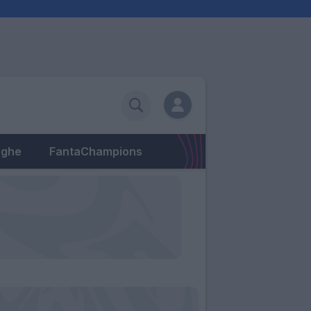
eghe
FantaChampions