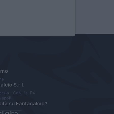
amo
ne
lcio S.r.l.
orzio - CdN, Is. F4
Napoli
cità su Fantacalcio?