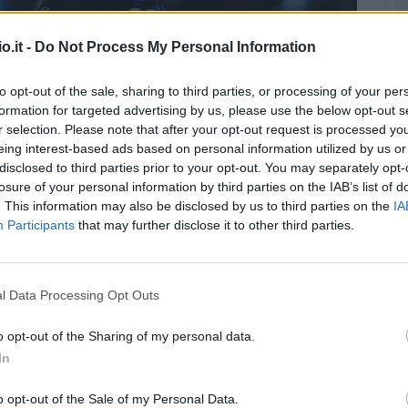
l rientro contro la Lazio (Getty Images)
o.it -
Do Not Process My Personal Information
ltimi 180' di casa Inter, ancor prima della
to opt-out of the sale, sharing to third parties, or processing of your per
e in programma il prossimo 31 maggio. Il
formation for targeted advertising by us, please use the below opt-out s
oraggio alla formazione di Inzaghi, che contro
r selection. Please note that after your opt-out request is processed y
eing interest-based ads based on personal information utilized by us or
 sorpasso alla capolista.
disclosed to third parties prior to your opt-out. You may separately opt-
losure of your personal information by third parties on the IAB’s list of
orriere dello Sport
,
l'Inter ritroverà tre
. This information may also be disclosed by us to third parties on the
IA
tro i biancocelesti
. Tre rientri importanti,
Participants
that may further disclose it to other third parties.
aryan e Pavard:
tutti sembrano poter smaltire in
cciacchi fisici, tornando arruolabili per la gara
l Data Processing Opt Outs
o opt-out of the Sharing of my personal data.
rientrerà?
In
erà al 100%.
Lautaro Martinez resta a forte
o opt-out of the Sale of my Personal Data.