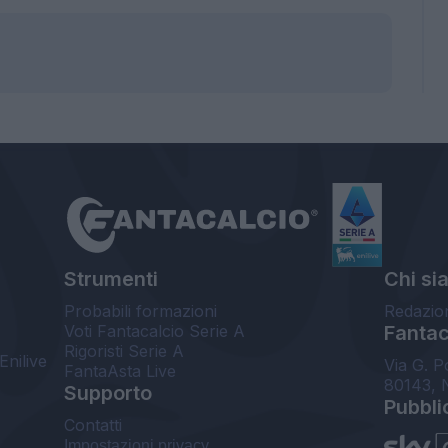
Strumenti
Chi si
Probabili formazioni
Redazio
Voti Fantacalcio Serie A
Fantaca
Rigoristi Serie A
Enilive
Via G. P
FantaAsta Live
80143, 
Supporto
Pubbli
Contatti
Impostazioni privacy