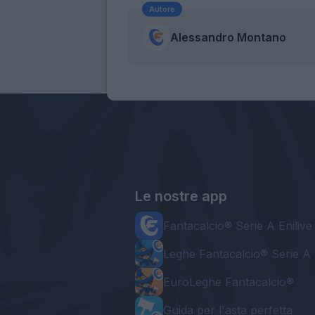
Autore
Alessandro Montano
Le nostre app
Fantacalcio® Serie A Enilive
Leghe Fantacalcio® Serie A 
EuroLeghe Fantacalcio®
Guida per l'asta perfetta