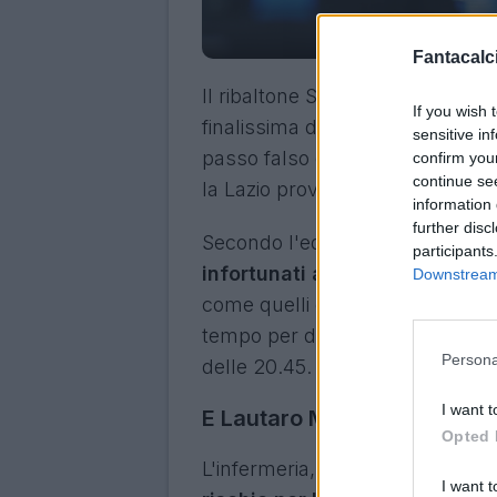
Inter, in tre pronti a
Fantacalci
Il ribaltone Scudetto anima gli u
If you wish 
finalissima di Champions Leagu
sensitive in
passo falso del Napoli ha dato c
confirm you
continue se
la Lazio proverà (e spererà) nel
information 
further disc
Secondo l'edizione odierna del
C
participants
infortunati a disposizione con
Downstream 
come quelli di
Frattesi, Mkhit
tempo per domenica i rispettivi a
Persona
delle 20.45.
I want t
E Lautaro Martinez quando 
Opted 
L'infermeria, però, non si svuot
I want t