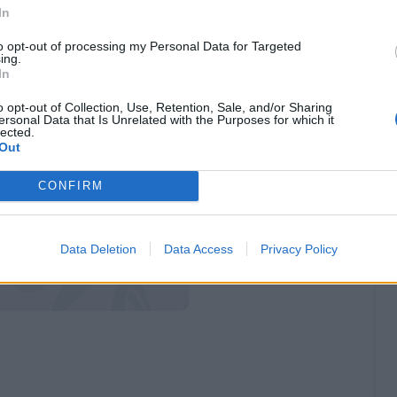
azio
. Nessuna fretta e massima tutela in vista
In
pitano nerazzurro recupererà per il match del 18
to opt-out of processing my Personal Data for Targeted
è con il problema muscolare rimediato contro
ing.
In
o opt-out of Collection, Use, Retention, Sale, and/or Sharing
ersonal Data that Is Unrelated with the Purposes for which it
lected.
Out
CONFIRM
Data Deletion
Data Access
Privacy Policy