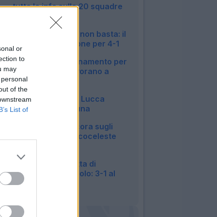
tutte le info sulle 20 squadre
di Serie A
22:22
Sassuolo, Bakola non basta: il
Celta Vigo si impone per 4-1
sonal or
22:21
ection to
Lecce, primo allenamento per
ou may
Geubbels. In 4 lavorano a
 personal
parte
out of the
20:36
Napoli, Politano e Lucca
 downstream
stendono l'Osasuna
B’s List of
20:23
Lazio, Ratkov ancora sugli
scudi: poker biancoceleste
all'Ostiamare
19:54
Torino, la doppietta di
Kulenovic e non solo: 3-1 al
Vado
19:35