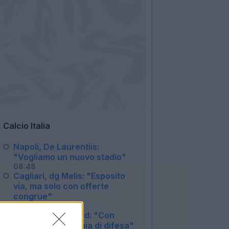
Calcio Italia
Napoli, De Laurentiis:
"Vogliamo un nuovo stadio"
08:48
Cagliari, dg Melis: "Esposito
via, ma solo con offerte
congrue"
08:26
Lazio, Provstgaard: "Con
Doekhi bella coppia di difesa"