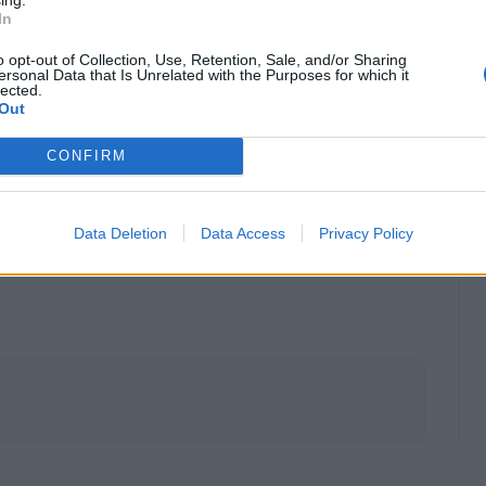
In
o opt-out of Collection, Use, Retention, Sale, and/or Sharing
ersonal Data that Is Unrelated with the Purposes for which it
lected.
Out
CONFIRM
Data Deletion
Data Access
Privacy Policy