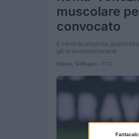
muscolare per
convocato
Il centrocampista gialloros
gli arancioneroverdi
Sabato, 14 Maggio - 17:12
Fantacalci