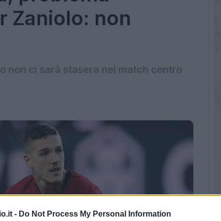
 Zaniolo: non
so non ci sarà stasera nel match contro
o.it -
Do Not Process My Personal Information