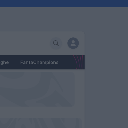
eghe
FantaChampions