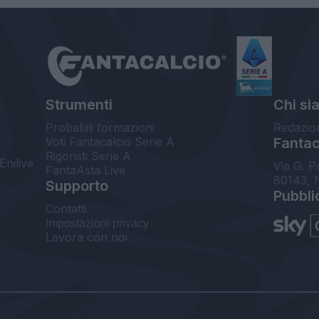
Strumenti
Chi si
Probabili formazioni
Redazio
Voti Fantacalcio Serie A
Fantaca
Rigoristi Serie A
Enilive
Via G. P
FantaAsta Live
80143, 
Supporto
Pubbli
Contatti
Impostazioni privacy
Lavora con noi