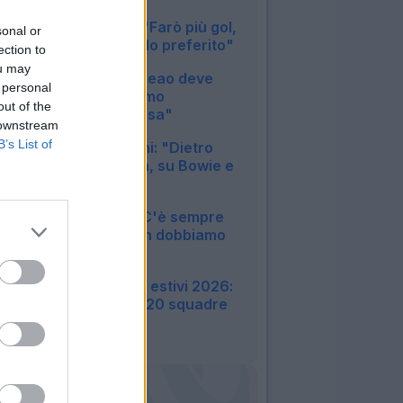
08:01
Napoli, Politano: "Farò più gol,
sonal or
il 4-3-3 mio modulo preferito"
ection to
07:57
ou may
Milan, Amorim: "Leao deve
 personal
divertirsi, dobbiamo
out of the
migliorare una cosa"
 downstream
07:53
B’s List of
Sassuolo, Aquilani: "Dietro
siamo in difficoltà, su Bowie e
Adzic..."
23:48
Lazio, Gattuso: "C'è sempre
da migliorare, non dobbiamo
cercare alibi"
23:08
Amichevoli e ritiri estivi 2026:
tutte le info sulle 20 squadre
di Serie A
22:22