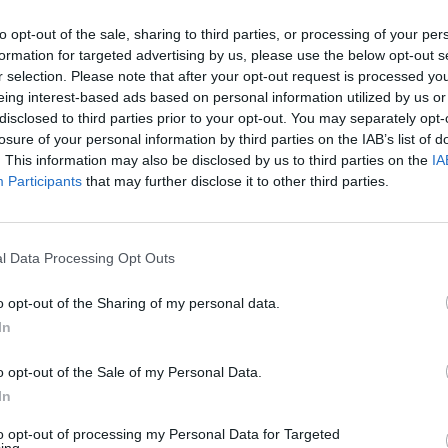
to opt-out of the sale, sharing to third parties, or processing of your per
formation for targeted advertising by us, please use the below opt-out s
scolare per Zaniolo: non convocato (Getty
r selection. Please note that after your opt-out request is processed y
Images)
eing interest-based ads based on personal information utilized by us or
disclosed to third parties prior to your opt-out. You may separately opt-
losure of your personal information by third parties on the IAB’s list of
a stagione non arrivano buone notizie per la
. This information may also be disclosed by us to third parties on the
IA
Participants
that may further disclose it to other third parties.
are a meno di Nicolò Zaniolo nel match
dei capitolini, infatti, non è stato convocato per la
l Data Processing Opt Outs
a ad una scelta concordata con José
o opt-out of the Sharing of my personal data.
 tutto sia dovuto ad un problema muscolare
In
do a quanto riportato da Radio Radio, infatti,
o opt-out of the Sale of my Personal Data.
affaticamento che non gli consentirebbe di
In
e Venezia.
to opt-out of processing my Personal Data for Targeted
ing.