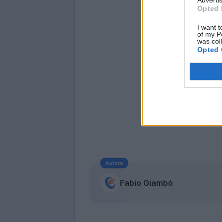
Opted 
I want t
of my P
was col
Opted 
Autore
Fabio Giambò