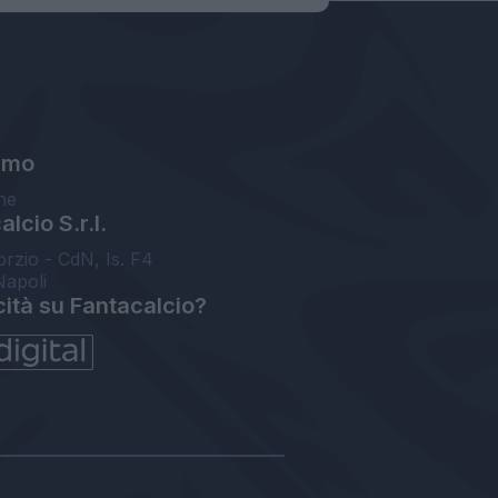
amo
ne
lcio S.r.l.
orzio - CdN, Is. F4
Napoli
cità su Fantacalcio?