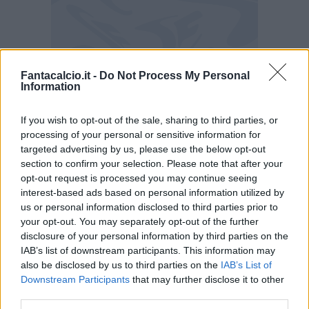
Fantacalcio.it -
Do Not Process My Personal
Information
Genoa, Blessin vicino al Varese
If you wish to opt-out of the sale, sharing to third parties, or
Quella di Blessin è una clamorosa
"pareggite"
,
processing of your personal or sensitive information for
targeted advertising by us, please use the below opt-out
che però non sta facendo fare il salto di qualità
section to confirm your selection. Please note that after your
ai rossoblù.
I sette pareggi non hanno di tanto
opt-out request is processed you may continue seeing
migliorato la classifica del Grifone
, che sta
interest-based ads based on personal information utilized by
us or personal information disclosed to third parties prior to
soltanto cercando di battere il record di pareggi
your opt-out. You may separately opt-out of the further
consecutivi, fissato a 8 dal Varese nella stagione
disclosure of your personal information by third parties on the
del 1970/1971.
Con una X contro il Torino
IAB’s list of downstream participants. This information may
also be disclosed by us to third parties on the
IAB’s List of
venerdì prossimo il record potrebbe essere
Downstream Participants
that may further disclose it to other
già eguagliato.
third parties.