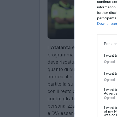
continue se
information 
further disc
participants
Downstream 
Andrea 
Persona
L'
Atalanta
è tornata al lavoro q
programma domenica pomeriggi
I want t
deve riscattare la brutta sconfi
Opted 
quanto di buono fatto fino ad ora
I want t
orobica, il programma odierno pr
Opted 
partitella su campo ridotto.
Migl
I want 
con il resto del gruppo e sarann
Advertis
Opted 
contro gli abruzzesi, mentre
Dr
personalizzato. Squalificato
Kur
I want t
of my P
e D'Alessandro per ovviare all'
was col