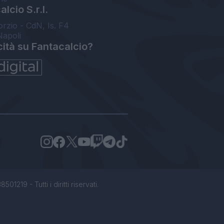
lcio S.r.l.
orzio - CdN, Is. F4
Napoli
cità su Fantacalcio?
1219 - Tutti i diritti riservati.