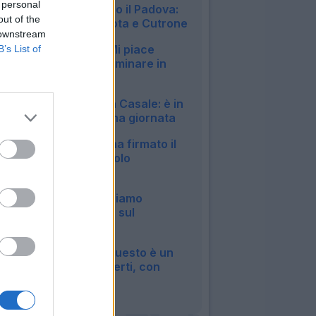
 personal
amichevole contro il Padova:
out of the
in gol Pessina, Mota e Cutrone
 downstream
22:50
Milan, Jashari: "Mi piace
B’s List of
Amorim, vuole dominare in
mezzo al campo"
20:30
Bologna, si ferma Casale: è in
dubbio per la prima giornata
20:13
Roma, Pellegrini ha firmato il
rinnovo: manca solo
l'ufficialità
14:27
Inter, Chivu: "Abbiamo
bisogno di minuti, sul
mercato..."
12:04
Roma, Castro: "Questo è un
sogno a occhi aperti, con
Malen..."
09:07