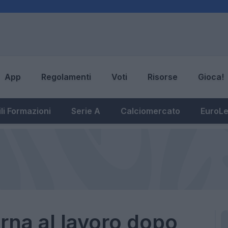
App
Regolamenti
Voti
Risorse
Gioca!
li Formazioni
Serie A
Calciomercato
EuroL
orna al lavoro dopo