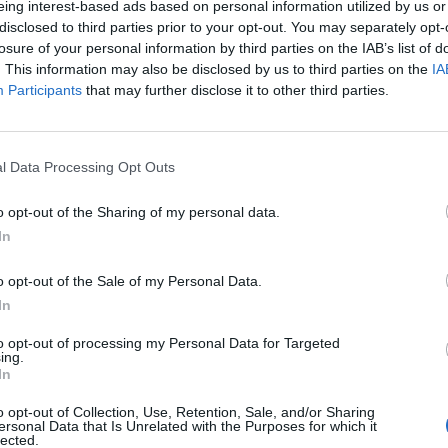
eing interest-based ads based on personal information utilized by us or
disclosed to third parties prior to your opt-out. You may separately opt-
losure of your personal information by third parties on the IAB’s list of
. This information may also be disclosed by us to third parties on the
IA
Participants
that may further disclose it to other third parties.
Masiello (getty images)
l Data Processing Opt Outs
uesto pomeriggio in vista del match in
o contro il
Pescara
. La squadra nerazzurra
o opt-out of the Sharing of my personal data.
tta rimediata contro l'Inter per non sprecare
In
. Come riportato dal sito ufficiale della società
o opt-out of the Sale of my Personal Data.
evedeva esercizi in palestra, tecnica e
In
iaccio e Pesic
hanno svolto l'intera seduta
to opt-out of processing my Personal Data for Targeted
o a disposizione di
Gasperini
per il match
ing.
In
amé
ha proseguito con il programma di lavoro
tic
, il tecnico ha a disposizione Cristante, Grassi
o opt-out of Collection, Use, Retention, Sale, and/or Sharing
ersonal Data that Is Unrelated with the Purposes for which it
assenza del centrocampista sloveno. In difesa
lected.