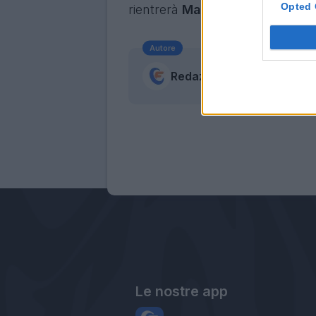
Opted 
rientrerà
Masiello
, in avanti G
Autore
Redazione Fantacalcio.it
Le nostre app