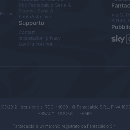
Voti Fantacalcio Serie A
Fantaca
Rigoristi Serie A
Enilive
Via G. P
FantaAsta Live
80143, 
Supporto
Pubbli
Contatti
Impostazioni privacy
Lavora con noi
/03/2012 - Iscrizione al ROC: 44869 - © Fantacalcio S.R.L. P.IVA 1093850
PRIVACY
|
COOKIE
|
TERMINI
Fantacalcio è un marchio registrato da Fantacalcio S.r.l.