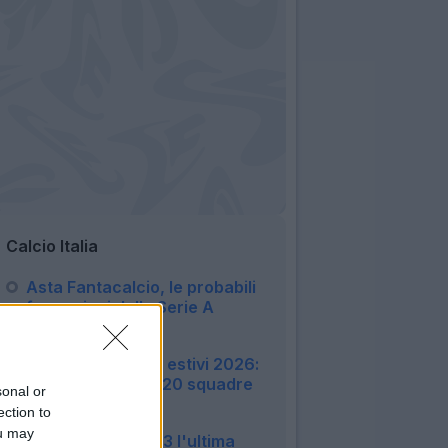
Calcio Italia
Asta Fantacalcio, le probabili
formazioni della Serie A
Enilive 2026/27
06:16
Amichevoli e ritiri estivi 2026:
tutte le info sulle 20 squadre
sonal or
di Serie A
ection to
22:51
ou may
Monza, finisce 3-3 l'ultima