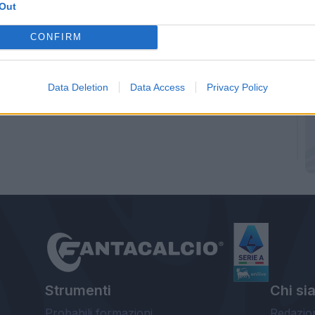
Out
omez con Petagna.
CONFIRM
Data Deletion
Data Access
Privacy Policy
Strumenti
Chi si
Probabili formazioni
Redazio