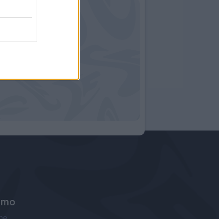
amo
ne