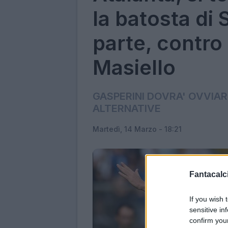
la batosta di 
parte, contro 
Masiello
GASPERINI DOVRA' OVVIARE
ALTERNATIVE
Martedì, 14 Marzo - 18:21
Fantacalci
If you wish 
sensitive in
confirm you