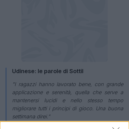
Udinese: le parole di Sottil
"I ragazzi hanno lavorato bene, con grande
applicazione e serenità, quella che serve a
mantenersi lucidi e nello stesso tempo
migliorare tutti i principi di gioco. Una buona
settimana direi.”