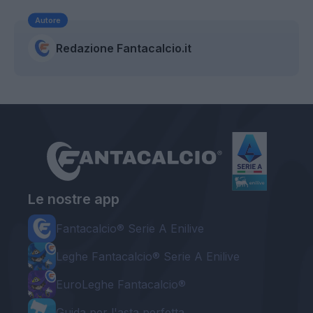
Autore
Redazione Fantacalcio.it
Le nostre app
Fantacalcio® Serie A Enilive
Leghe Fantacalcio® Serie A Enilive
EuroLeghe Fantacalcio®
Guida per l'asta perfetta