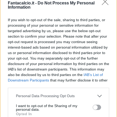
Sottil su Udogie e Succes
Fantacalcio.it -
Do Not Process My Personal
Information
“Riguardo Udogie e Success, usciti un po’
acciaccati dall’ultima gara stanno entrambi
If you wish to opt-out of the sale, sharing to third parties, or
processing of your personal or sensitive information for
meglio. Hanno lavorato differenziato nei primi
targeted advertising by us, please use the below opt-out
due giorni e poi con il gruppo con regolarità.
section to confirm your selection. Please note that after your
Mi aspetto miglioramenti sia nella tenuta fisica
opt-out request is processed you may continue seeing
interest-based ads based on personal information utilized by
ma soprattutto nell’essere più continui nelle
us or personal information disclosed to third parties prior to
performance.”
your opt-out. You may separately opt-out of the further
disclosure of your personal information by third parties on the
Sottil su Deulofeu e Samardzic:
IAB’s list of downstream participants. This information may
also be disclosed by us to third parties on the
IAB’s List of
“Riguardo a Deulofeu, ha fatto una settimana
Downstream Participants
that may further disclose it to other
third parties.
dentro al gruppo, dovremo valutare oggi con i
miei collaboratori il da farsi. Per Samardzic, lui
Personal Data Processing Opt Outs
sa benissimo la mia stima nei suoi confronti e
I want to opt-out of the Sharing of my
quella dei suoi compagni. Da lui mi aspetto
personal data.
Opted In