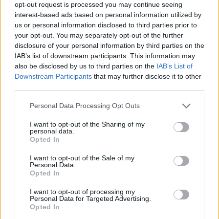
opt-out request is processed you may continue seeing
interest-based ads based on personal information utilized by
Lecce-Milan: dove vederla in TV
us or personal information disclosed to third parties prior to
your opt-out. You may separately opt-out of the further
La partita Lecce-Milan sarà trasmessa in
disclosure of your personal information by third parties on the
diretta in esclusiva su Dazn
, sarà visibile
IAB’s list of downstream participants. This information may
scaricando l'app ufficiale su una smart tv
also be disclosed by us to third parties on the
IAB’s List of
Downstream Participants
that may further disclose it to other
compatibile, o utilizzando console XBox e
third parties.
PlayStation, o ancora dispositivi Amazon
Personal Data Processing Opt Outs
Firestick e Google Chromecast. Altra soluzione,
prevede l'utilizzo del TIMVISION Box.
I want to opt-out of the Sharing of my
personal data.
Opted In
I want to opt-out of the Sale of my
Personal Data.
Opted In
I want to opt-out of processing my
Personal Data for Targeted Advertising.
Opted In