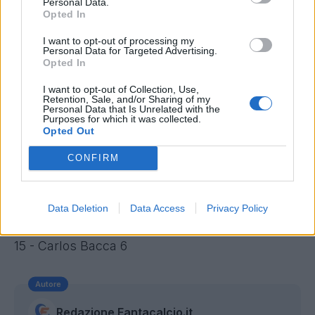
Personal Data.
3 - Andrea Belotti 11
Opted In
4 - Gonzalo Higuain 9
I want to opt-out of processing my
5 - Ciro Immobile 9
Personal Data for Targeted Advertising.
Opted In
6 - Nikola Kalinic 8
7 - Mohamed Salah 8
I want to opt-out of Collection, Use,
Retention, Sale, and/or Sharing of my
8 - Ilija Nestorovski 7
Personal Data that Is Unrelated with the
Purposes for which it was collected.
9 - Josè Callejon 7
Opted Out
10 - Iago Falque 7
CONFIRM
11 - Federico Bernardeschi 7
12 - Dries Mertens 6
13 - Cyril Thereau 6
Data Deletion
Data Access
Privacy Policy
14 - Luis Muriel 6
15 - Carlos Bacca 6
Autore
Redazione Fantacalcio.it