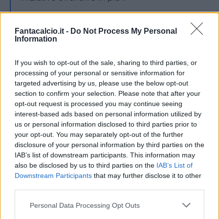
Italiano
? “Il mister non ha mai fatto a meno di
Fantacalcio.it -
Do Not Process My Personal
lui e Jhon ha mantenuto un livello di
Information
professionalità che lo contraddistingue. Ci
sono state situazioni difficili e ha sempre
If you wish to opt-out of the sale, sharing to third parties, or
processing of your personal or sensitive information for
voluto difendere i colori del club. È corretto
targeted advertising by us, please use the below opt-out
che Italiano abbia tenuto in considerazione
section to confirm your selection. Please note that after your
questo atteggiamento, a mio avviso“.
opt-out request is processed you may continue seeing
interest-based ads based on personal information utilized by
us or personal information disclosed to third parties prior to
Rinnovo
? “In questo momento vogliamo
your opt-out. You may separately opt-out of the further
concentrarci sul campo, sia a Bologna che in
disclosure of your personal information by third parties on the
Nazionale. Fare bene è fondamentale per il
IAB’s list of downstream participants. This information may
also be disclosed by us to third parties on the
IAB’s List of
suo futuro. Lui e la sua famiglia stanno bene a
Downstream Participants
that may further disclose it to other
Bologna, prenderemo ogni decisione con
third parties.
calma e con i giusti tempi”.
Personal Data Processing Opt Outs