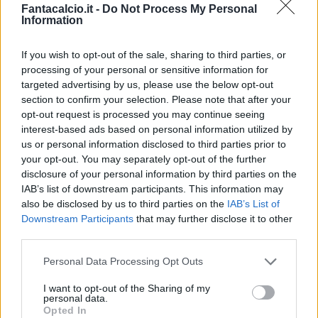
Fantacalcio.it -
Do Not Process My Personal
All'inizio stavo un po' di più al ristorante, ma
Information
sono un professionista e posso resistere alle
tentazioni del cibo. All'inizio non è stato
If you wish to opt-out of the sale, sharing to third parties, or
processing of your personal or sensitive information for
sempre facile a Parma. Ero da solo all'estero
targeted advertising by us, please use the below opt-out
per la prima volta, poi è arrivata la
section to confirm your selection. Please note that after your
retrocessione. Ma questo mi ha fatto crescere
opt-out request is processed you may continue seeing
interest-based ads based on personal information utilized by
come persona. La promozione poi è stata
us or personal information disclosed to third parties prior to
bellissima, abbiamo festeggiato tutta la notte.
your opt-out. You may separately opt-out of the further
A Parma sono felice, di recente ho anche
disclosure of your personal information by third parties on the
IAB’s list of downstream participants. This information may
rinnovato il contratto".
also be disclosed by us to third parties on the
IAB’s List of
Downstream Participants
that may further disclose it to other
Sohm sulla Nazionale
third parties.
"Io nella stessa posizione di Xhaka? Per me
Personal Data Processing Opt Outs
non è così importante dove gioco, faccio
I want to opt-out of the Sharing of my
personal data.
semplicemente del mio meglio. Da quando
Opted In