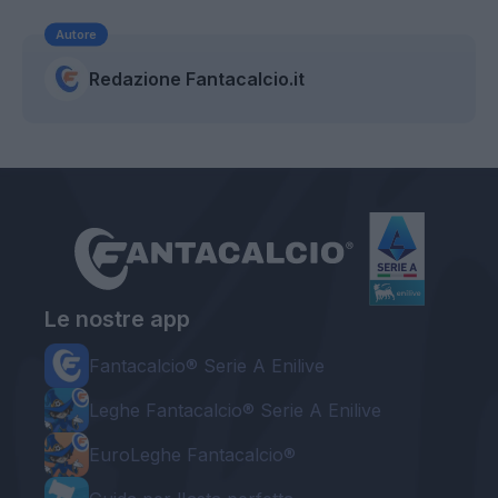
Autore
Redazione Fantacalcio.it
Le nostre app
Fantacalcio® Serie A Enilive
Leghe Fantacalcio® Serie A Enilive
EuroLeghe Fantacalcio®