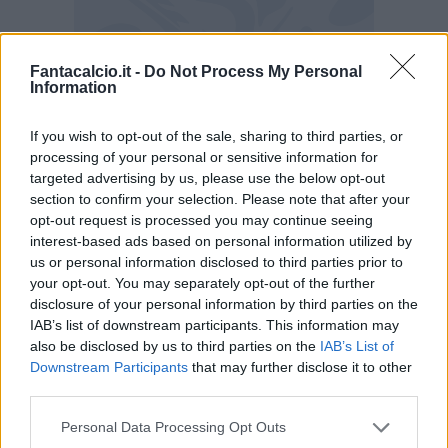
Fantacalcio.it -
Do Not Process My Personal
Brutte notizie per la Fiorentina che perde
Information
Giacomo Bonaventura nel riscaldamento
. Il
If you wish to opt-out of the sale, sharing to third parties, or
centrocampista dei viola ha rimediato un
processing of your personal or sensitive information for
problema fisico durante la preparazione al
targeted advertising by us, please use the below opt-out
match e non scenderà in campo dal primo
section to confirm your selection. Please note that after your
opt-out request is processed you may continue seeing
minuto, come avrebbe dovuto.
interest-based ads based on personal information utilized by
us or personal information disclosed to third parties prior to
Al suo posto giocherà dunque Antonin Barak
,
your opt-out. You may separately opt-out of the further
titolare quindi nel ruolo di trequartista alle spalle
disclosure of your personal information by third parties on the
IAB’s list of downstream participants. This information may
di Arthur Cabral. Non si conosce l'entità del
also be disclosed by us to third parties on the
IAB’s List of
problema e per scoprirlo bisognerà attendere
Downstream Participants
that may further disclose it to other
naturalmente quantomeno domani. Lo
third parties.
rivedremo però sicuramente al rientro dalla
Personal Data Processing Opt Outs
sosta, l'infortunio non dovrebbe essere troppo