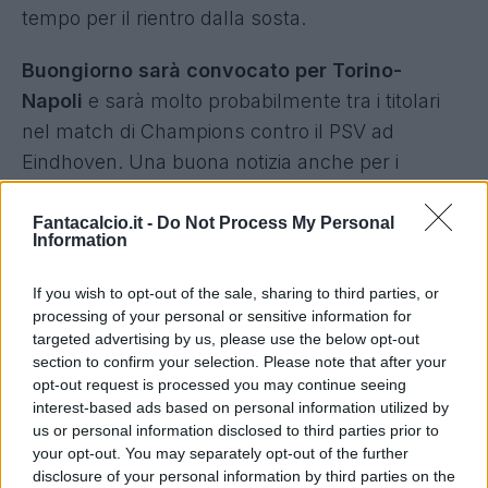
tempo per il rientro dalla sosta.
Buongiorno sarà convocato per Torino-
Napoli
e sarà molto probabilmente tra i titolari
nel match di Champions contro il PSV ad
Eindhoven. Una buona notizia anche per i
fantallenatori, che si preparano a ritrovare un
pilastro della difesa azzurra.
Fantacalcio.it -
Do Not Process My Personal
Information
Napoli, anche Politano accelera per
If you wish to opt-out of the sale, sharing to third parties, or
rientrare
processing of your personal or sensitive information for
targeted advertising by us, please use the below opt-out
Sulla via del recupero anche Politano. Sempre
section to confirm your selection. Please note that after your
stando a quanto riportato dalla
Rosea
,
l'esterno
opt-out request is processed you may continue seeing
interest-based ads based on personal information utilized by
scalpita per anticipare il proprio rientro
.
us or personal information disclosed to third parties prior to
L'obiettivo è centrare la convocazione già con il
your opt-out. You may separately opt-out of the further
Torino, ma lo staff medico di Conte vuole evitare
disclosure of your personal information by third parties on the