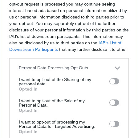
opt-out request is processed you may continue seeing
interest-based ads based on personal information utilized by
Su Amrabat
us or personal information disclosed to third parties prior to
your opt-out. You may separately opt-out of the further
"Poi c'era la situazione Amrabat che era un
disclosure of your personal information by third parties on the
punto interrogativo: noi volevamo tenerlo, lui
IAB’s list of downstream participants. This information may
non era d'accordo. Ha trovato un club che a
also be disclosed by us to third parties on the
IAB’s List of
Downstream Participants
that may further disclose it to other
livello economico lo soddisfava di più e ci
third parties.
siamo allontanati. Ma un centrocampista lo
volevamo prendere ugualmente".
Personal Data Processing Opt Outs
I want to opt-out of the Sharing of my
Su Cataldi
personal data.
Opted In
"Lo cercava il mister, io lo conosco da quando
I want to opt-out of the Sale of my
è bambino. Questa sua leadership ci darà
Personal Data.
Opted In
tanto".
I want to opt-out of processing my
Su Kayode
Personal Data for Targeted Advertising.
Opted In