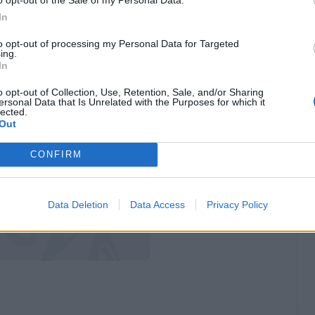
atto sotto anche il Bologna. La formazione
In
no 0-3 nello scontro diretto contro la Dea
e
to opt-out of processing my Personal Data for Targeted
ing.
a all'ultima giornata per continuare a credere
In
o opt-out of Collection, Use, Retention, Sale, and/or Sharing
ersonal Data that Is Unrelated with the Purposes for which it
lected.
Out
CONFIRM
Data Deletion
Data Access
Privacy Policy