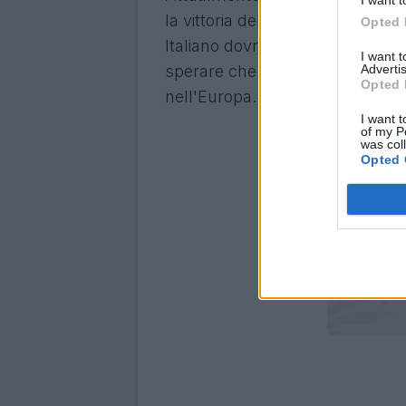
la vittoria del Maradona si è rif
Opted 
Italiano dovrebbe
vincere
alme
I want 
Advertis
sperare che poi questa non vinc
Opted 
nell'Europa.
I want t
of my P
was col
Opted 