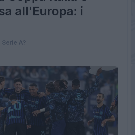
a all'Europa: i
n Serie A?