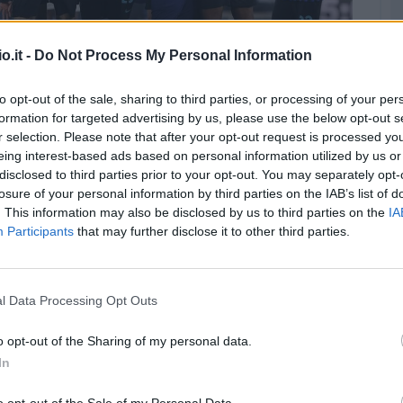
lia e cambia la corsa all'Europa: i dettagli
o.it -
Do Not Process My Personal Information
(©LaPresse)
to opt-out of the sale, sharing to third parties, or processing of your per
formation for targeted advertising by us, please use the below opt-out s
nter cambia il panorama della corsa all'Europa in
r selection. Please note that after your opt-out request is processed y
e. La vittoria dei nerazzurri, infatti,
avrà
eing interest-based ads based on personal information utilized by us or
i per le prossime coppe continentali
.
disclosed to third parties prior to your opt-out. You may separately opt-
losure of your personal information by third parties on the IAB’s list of
. This information may also be disclosed by us to third parties on the
IA
ella Champions League '26-'27, l'Inter
libera
un
Participants
that may further disclose it to other third parties.
ora il settimo posto varrà la qualificazione
ague
. E alle spalle di Inter, Napoli, Juventus,
un ultimo duello in questi 180' conclusivi del
l Data Processing Opt Outs
o opt-out of the Sharing of my personal data.
erence League: lo scenario
In
upare la settima posizione in classifica, ma con
o opt-out of the Sale of my Personal Data.