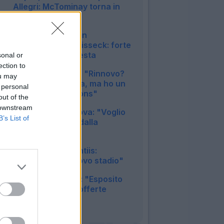
Allegri: McTominay torna in
gruppo
17:38
Inter, duro colpo in
amichevole per Bisseck: forte
contusione alla testa
sonal or
12:15
ection to
Inter, Mkhitaryan: "Rinnovo?
ou may
Nessuna garanzia, ma ho un
 personal
sogno in Champions"
out of the
11:33
 downstream
Juventus, Zhegrova: "Voglio
B’s List of
restare, frenato dalla
pubalgia"
10:25
Napoli, De Laurentiis:
"Vogliamo un nuovo stadio"
08:48
Cagliari, dg Melis: "Esposito
via, ma solo con offerte
congrue"
08:26