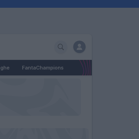
eghe
FantaChampions