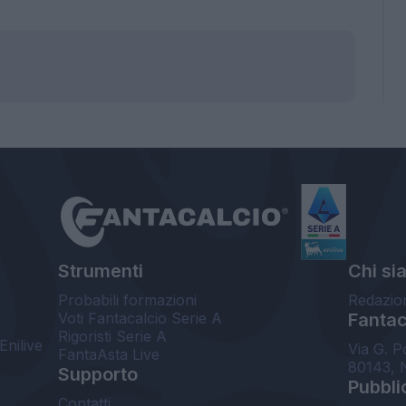
Strumenti
Chi si
Probabili formazioni
Redazio
Voti Fantacalcio Serie A
Fantaca
Rigoristi Serie A
Enilive
Via G. P
FantaAsta Live
80143, 
Supporto
Pubbli
Contatti