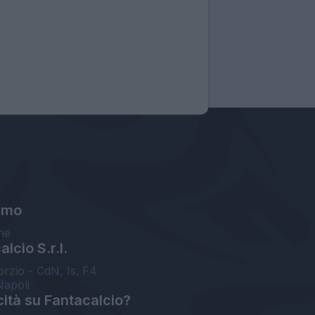
amo
ne
lcio S.r.l.
orzio - CdN, Is. F4
Napoli
cità su Fantacalcio?