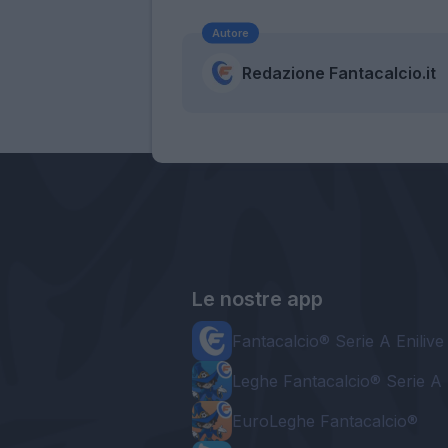
Autore
Redazione Fantacalcio.it
Le nostre app
Fantacalcio® Serie A Enilive
Leghe Fantacalcio® Serie A 
EuroLeghe Fantacalcio®