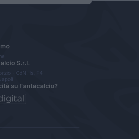
amo
ne
lcio S.r.l.
orzio - CdN, Is. F4
Napoli
cità su Fantacalcio?