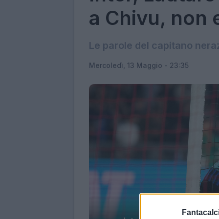
a Chivu, non e
Le parole del capitano nera
Mercoledì, 13 Maggio - 23:35
Fantacalci