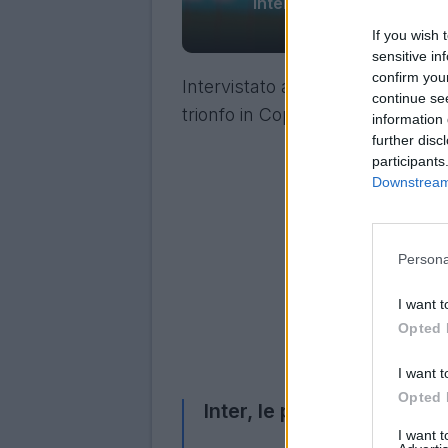
Inter, Lautaro Martinez: 
If you wish 
sensitive in
confirm you
Intervistato ai microfoni di
Media
continue se
trionfo in Coppa Italia della sua 
information 
further disc
participants
Downstream 
Persona
I want t
Opted 
I want t
Opted 
Inter, le parole di Lautar
I want 