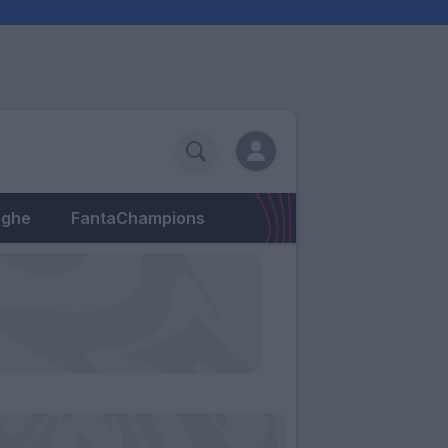
eghe
FantaChampions