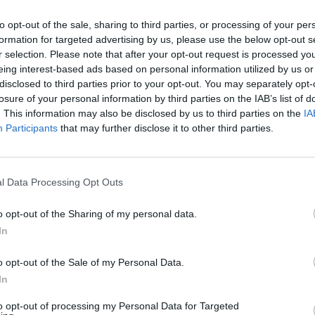
"Voto 10 a Chivu, non era facile ripartire"
(©LaPresse)
to opt-out of the sale, sharing to third parties, or processing of your per
formation for targeted advertising by us, please use the below opt-out s
r selection. Please note that after your opt-out request is processed y
set
,
Lautaro Martinez
ha commentato così il
eing interest-based ads based on personal information utilized by us or
Inter contro la Lazio.
disclosed to third parties prior to your opt-out. You may separately opt-
losure of your personal information by third parties on the IAB’s list of
. This information may also be disclosed by us to third parties on the
IA
Participants
that may further disclose it to other third parties.
l Data Processing Opt Outs
o opt-out of the Sharing of my personal data.
In
o opt-out of the Sale of my Personal Data.
In
o Martinez
to opt-out of processing my Personal Data for Targeted