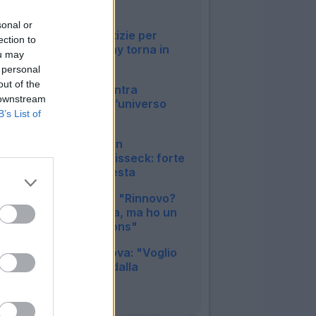
condizioni
19:15
sonal or
Napoli, buone notizie per
ection to
Allegri: McTominay torna in
ou may
gruppo
 personal
17:38
out of the
La Lega Serie B entra
 downstream
ufficialmente nell’universo
B’s List of
Fantacalcio®
12:57
Inter, duro colpo in
amichevole per Bisseck: forte
contusione alla testa
12:15
Inter, Mkhitaryan: "Rinnovo?
Nessuna garanzia, ma ho un
sogno in Champions"
11:33
Juventus, Zhegrova: "Voglio
restare, frenato dalla
pubalgia"
10:25