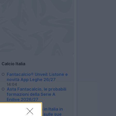
Calcio Italia
Fantacalcio® Unveil: Listone e
novità App Leghe 26/27
14:04
Asta Fantacalcio, le probabili
formazioni della Serie A
Enilive 2026/27
09:16
Milan, Gila rientra in Italia in
anticipo: le ultime sulle sue