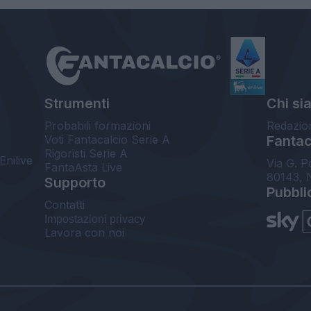
Strumenti
Chi si
Probabili formazioni
Redazio
Voti Fantacalcio Serie A
Fantaca
Rigoristi Serie A
Enilive
Via G. P
FantaAsta Live
80143, 
Supporto
Pubbli
Contatti
Impostazioni privacy
Lavora con noi