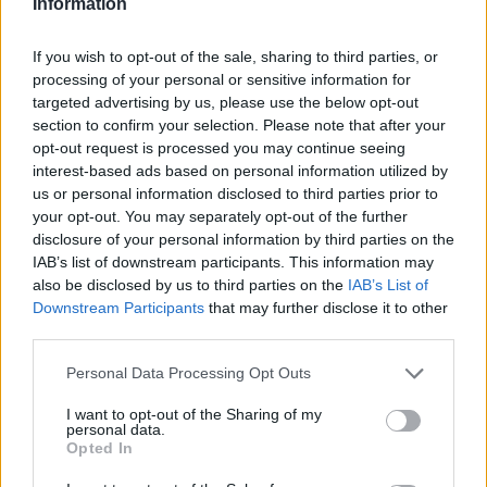
Information
termini promette di meglio. L
'Inter
non ha
intenzione di mollare, e nel giorno del
nuovo
If you wish to opt-out of the sale, sharing to third parties, or
insediamento rossonero
risponde con un
processing of your personal or sensitive information for
targeted advertising by us, please use the below opt-out
messaggio di concentrazione. A parlare è stato
section to confirm your selection. Please note that after your
Steven Zhang
, figlio del
boss
di casa Inter, che
opt-out request is processed you may continue seeing
su Instagram si è rivolto ai suoi follower.
interest-based ads based on personal information utilized by
us or personal information disclosed to third parties prior to
“Viviamo tutti solo una volta, grandi o piccoli che
your opt-out. You may separately opt-out of the further
siamo. Perciò, dovremmo sempre dare il nostro
disclosure of your personal information by third parties on the
100%. Ogni giorno è unico, allenarsi è
IAB’s list of downstream participants. This information may
also be disclosed by us to third parties on the
IAB’s List of
importante e ogni partita è un derby.
Sappiamo
Downstream Participants
that may further disclose it to other
che possiamo sempre fare meglio, sappiamo
third parties.
che siamo sempre insieme e sappiamo che ve
Personal Data Processing Opt Outs
lo dimostreremo passo dopo passo”.
I want to opt-out of the Sharing of my
personal data.
Opted In
Autore