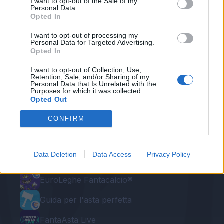
I want to opt-out of the Sale of my
Personal Data.
Redazione Fantacalcio.it
Opted In
I want to opt-out of processing my
Personal Data for Targeted Advertising.
Opted In
I want to opt-out of Collection, Use,
Retention, Sale, and/or Sharing of my
Personal Data that Is Unrelated with the
Purposes for which it was collected.
Opted Out
Le nostre app
CONFIRM
Fantacalcio® Serie A Enilive
Data Deletion
Data Access
Privacy Policy
Leghe Fantacalcio® Serie A Enilive
EuroLeghe Fantacalcio®
Guida per l'asta perfetta
FantaAsta Live