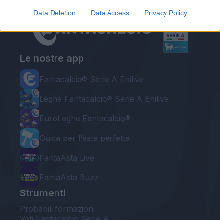
Data Deletion
Data Access
Privacy Policy
Le nostre app
Fantacalcio® Serie A Enilive
Leghe Fantacalcio® Serie A Enilive
EuroLeghe Fantacalcio®
Guida per l'asta perfetta
FantaAsta Live
FantaAsta Buzz
Strumenti
Probabili formazioni
Voti Fantacalcio Serie A