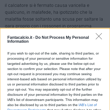
il calciatore si è fermato causa varicella e
qualcuno, in malafede, ha ipotizzato che la
malattia fosse soltanto una scusa per saltare la
gara proprio con i rossoneri in programma
domenica. Lo stesso calciatore ha voluto chiarire
Fantacalcio.it -
Do Not Process My Personal
tutto, pero', tramite un messaggio-video
Information
pubblicato
sulla pagina ufficiale Facebook del
club toscano
: "
Sono quasi guarito, sono un po'
If you wish to opt-out of the sale, sharing to third parties, or
processing of your personal or sensitive information for
debilitato ma rispetto a qualche giorno fa sto
targeted advertising by us, please use the below opt-out
molto meglio. Cercherò di rimettermi in sesto per
section to confirm your selection. Please note that after your
martedì per mettermi poi a disposizione del
opt-out request is processed you may continue seeing
interest-based ads based on personal information utilized by
mister per lo scontro diretto con il Chievo di
us or personal information disclosed to third parties prior to
domenica prossima. Dispiace saltare la gara con
your opt-out. You may separately opt-out of the further
il Milan perché avevo doppie motivazioni.
disclosure of your personal information by third parties on the
IAB’s list of downstream participants. This information may
Nonostante molti avessero criticato la
also be disclosed by us to third parties on the
IAB’s List of
pubblicazione della mia malattia e l'aveva vista
Downstream Participants
that may further disclose it to other