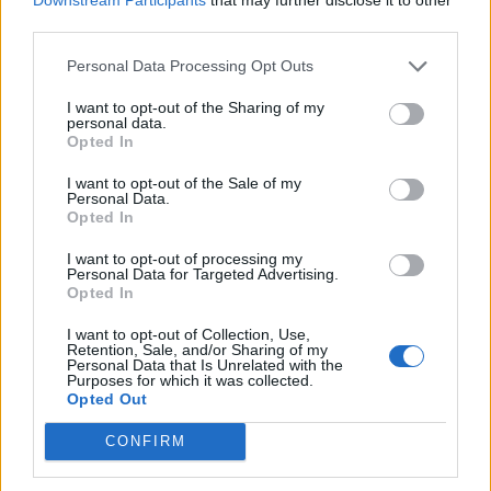
come un modo per saltare la gara con i rossoneri
third parties.
devo dire che sono abbastanza indignato
Personal Data Processing Opt Outs
perché è stata messa in discussione la mia
I want to opt-out of the Sharing of my
professionalità e quella dello staff medico
personal data.
Opted In
dell'Empoli
".
I want to opt-out of the Sale of my
Personal Data.
Opted In
Pubblicazione
di
Empoli Fc Official
.
I want to opt-out of processing my
Personal Data for Targeted Advertising.
Opted In
I want to opt-out of Collection, Use,
Autore
Retention, Sale, and/or Sharing of my
Personal Data that Is Unrelated with the
Purposes for which it was collected.
Redazione Fantacalcio.it
Opted Out
CONFIRM