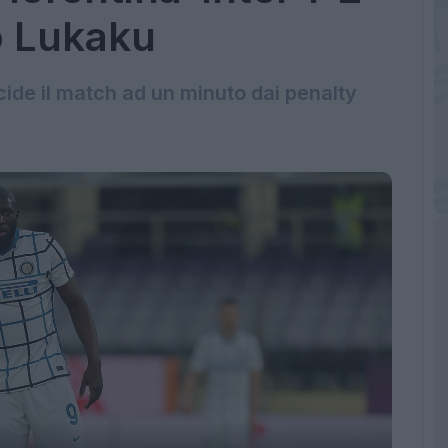
vo Lukaku
ide il match ad un minuto dai penalty