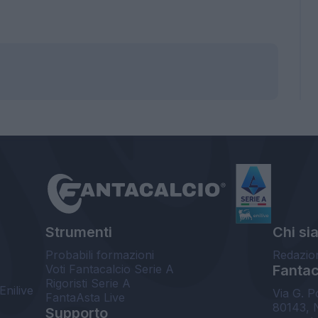
Strumenti
Chi si
Probabili formazioni
Redazio
Voti Fantacalcio Serie A
Fantaca
Rigoristi Serie A
Enilive
Via G. P
FantaAsta Live
80143, 
Supporto