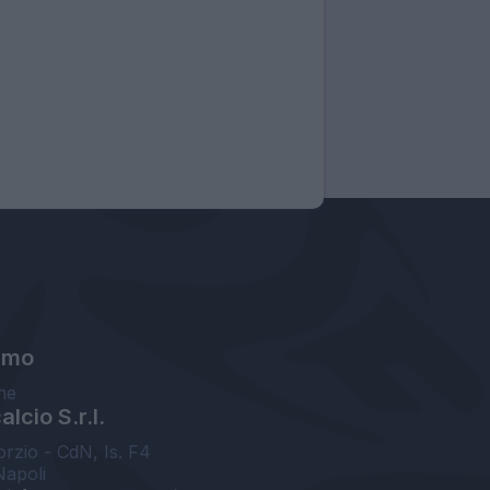
amo
ne
lcio S.r.l.
orzio - CdN, Is. F4
Napoli