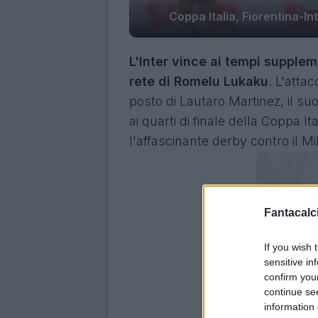
Coppa Italia, Fiorentina-In
L'Inter vince ai tempi supplem
rete di Romelu Lukaku
. L'atta
posto di Lautaro Martinez, il s
ai quarti di finale della Coppa 
l'affascinante derby contro il Mi
Fantacalci
If you wish 
sensitive in
confirm you
continue se
information 