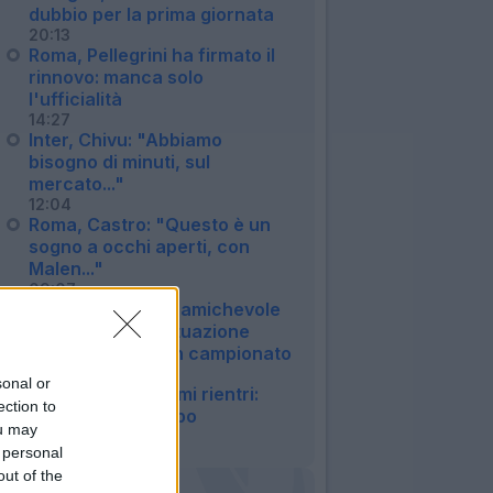
dubbio per la prima giornata
20:13
Roma, Pellegrini ha firmato il
rinnovo: manca solo
l'ufficialità
14:27
Inter, Chivu: "Abbiamo
bisogno di minuti, sul
mercato..."
12:04
Roma, Castro: "Questo è un
sogno a occhi aperti, con
Malen..."
09:07
Milan, Gila salta l'amichevole
col Chelsea: la situazione
verso il debutto in campionato
07:04
sonal or
Inter, ecco gli ultimi rientri:
ection to
Akanji già in campo
ou may
06:57
 personal
out of the