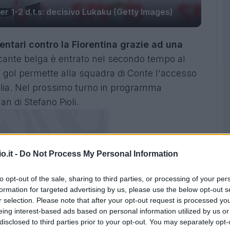
ter 1-2 d.t.s: decisivo Lukaku (Getty Images)
entari contro la Fiorentina grazie ad una
ccante belga è entrato nel secondo tempo al
uo gol permette alla squadra di Conte l'accesso
Italia. Nel prossimo turno in programma
lan di Stefano Pioli.
o.it -
Do Not Process My Personal Information
to opt-out of the sale, sharing to third parties, or processing of your per
formation for targeted advertising by us, please use the below opt-out s
r selection. Please note that after your opt-out request is processed y
eing interest-based ads based on personal information utilized by us or
disclosed to third parties prior to your opt-out. You may separately opt-