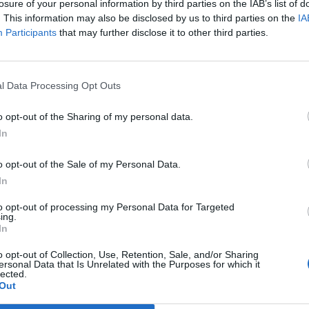
losure of your personal information by third parties on the IAB’s list of
. This information may also be disclosed by us to third parties on the
IA
r 1-2: la cronaca
Participants
that may further disclose it to other third parties.
a minuti da parte di entrambe le squadre: da
r Lautaro Martinez dopo dieci minuti.
Poi sale
l Data Processing Opt Outs
'attaccante cileno prima colpisce un palo, poi
o opt-out of the Sharing of my personal data.
egnalato dal Var Aureliano).
Penalty
In
Arturo Vidal
, al suo primo gol con la maglia
un altro episodio molto discusso. L'arbitro
o opt-out of the Sale of my Personal Data.
alla Fiorentina per un fallo di Skriniar su
In
a decisione del fischietto, lo slovacco ha
to opt-out of processing my Personal Data for Targeted
ing.
dell'attaccante viola.
In
ace, ma è ancora l'Inter che sfiora il raddoppio
o opt-out of Collection, Use, Retention, Sale, and/or Sharing
ersonal Data that Is Unrelated with the Purposes for which it
no spreca da pochi metri una ghiotta occasione.
lected.
Out
la: sugli sviluppi di un corner, la palla finisce al