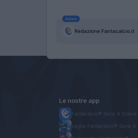
Autore
Redazione Fantacalcio.it
Le nostre app
Fantacalcio® Serie A Enilive
Leghe Fantacalcio® Serie A 