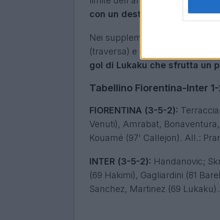
limite dell'area,
Kouamé la stop
con un destro imparabile
.
Nei supplementari è chiaro il dom
(traversa) e Sanchez (parata di
gol di Lukaku che sfrutta un p
Tabellino Fiorentina-Inter 1-
FIORENTINA (3-5-2):
Terraccian
Venuti), Amrabat, Bonaventura, C
Kouamé (97' Callejon). All.: Pran
INTER (3-5-2):
Handanovic; Skri
(69 Hakimi), Gagliardini (81 Barel
Sanchez, Martinez (69 Lukaku). 