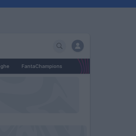
eghe
FantaChampions