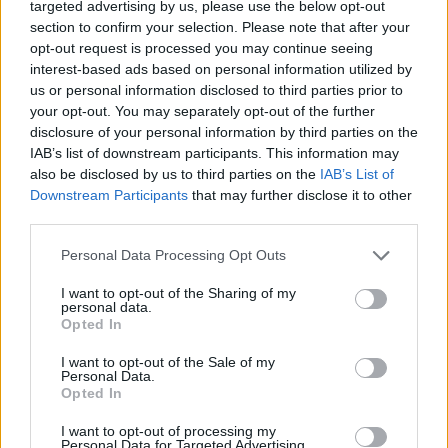
targeted advertising by us, please use the below opt-out
vedo l'ora di iniziare e di aiutare la squadra,
section to confirm your selection. Please note that after your
spero di fare bene sul campo, anzi spero di
opt-out request is processed you may continue seeing
interest-based ads based on personal information utilized by
fare meglio rispetto all'altra volta. Qua ho
us or personal information disclosed to third parties prior to
sentito l'amore di tutti... L'anno scorso è stato
your opt-out. You may separately opt-out of the further
diverso, né io né la Juventus abbiamo vinto
disclosure of your personal information by third parties on the
IAB’s list of downstream participants. This information may
quindi abbiamo obiettivi simili. Questo sarà un
also be disclosed by us to third parties on the
IAB’s List of
anno importante per entrambi, dobbiamo fare
Downstream Participants
that may further disclose it to other
meglio dell'anno scorso e ovviamente
third parties.
speriamo di vincere".
Personal Data Processing Opt Outs
Cosa non ha funzionato in alcune delle
I want to opt-out of the Sharing of my
personal data.
stagioni a Manchester?
Opted In
"Intanto giocare al mio posto. Cambiare
I want to opt-out of the Sale of my
Personal Data.
allenatore ogni anno è dura, questo è stato un
Opted In
aspetto difficile per me. Poi ci sono stati un po'
I want to opt-out of processing my
di infortuni, ma credo fosse anche una cosa
Personal Data for Targeted Advertising.