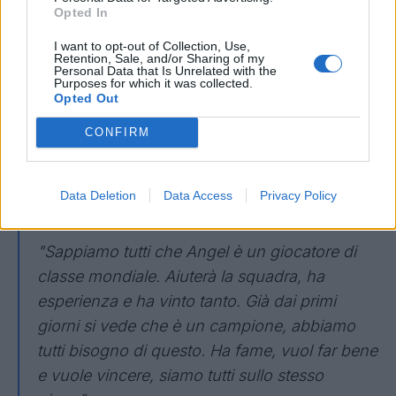
Opted In
mentale: il giocare e il non giocare ti fa
perdere il ritmo. C'è un po' di tutto: allenatore,
I want to opt-out of Collection, Use,
Retention, Sale, and/or Sharing of my
squadra, posizione... tutto questo mi ha un
Personal Data that Is Unrelated with the
Purposes for which it was collected.
po' bloccato. Ora però sono partito e vedrete
Opted Out
un altro Paul Spero di non avere più problemi
CONFIRM
di infortuni e di giocare al mio posto, così
potrò fare meglio rispetto agli ultimi anni".
Data Deletion
Data Access
Privacy Policy
Su Di Maria
"Sappiamo tutti che Angel è un giocatore di
classe mondiale. Aiuterà la squadra, ha
esperienza e ha vinto tanto. Già dai primi
giorni si vede che è un campione, abbiamo
tutti bisogno di questo. Ha fame, vuol far bene
e vuole vincere, siamo tutti sullo stesso