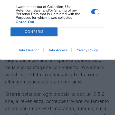
I want to opt-out of Collection, Use,
Tutta la Società riabbraccia Ignazio Abate
Retention, Sale, and/or Sharing of my
Personal Data that Is Unrelated with the
con il più affettuoso: “Bentornato a Torino!
Purposes for which it was collected.
Opted Out
Buon lavoro e Sempre Forza Toro!”
CONFIRM
Come sarà il nuovo Torino di Abate?
Data Deletion
Data Access
Privacy Policy
Urbano Cairo ha scelto il nuovo allenatore nel
segno della continuità rispetto a quanto visto
nella scorsa stagione con Roberto D'Aversa in
panchina. Di fatto, i connotati tattici tra i due
allenatori sono assolutamente simili.
Si terrà botta con ogni probabilità con un 3-5-2
che, all'evenienza, potrebbe trovare mutamento
anche con un 3-4-2-1 lavorando, dunque, sulla