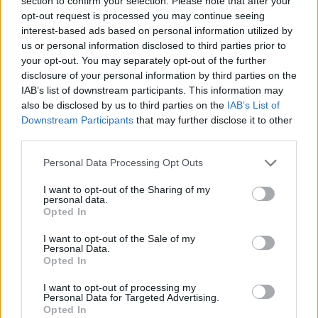
section to confirm your selection. Please note that after your
opt-out request is processed you may continue seeing
Primavera del Milan, con cui ha conquistato
interest-based ads based on personal information utilized by
risultati di assoluto rilievo, portando la
us or personal information disclosed to third parties prior to
squadra a disputare la semifinale di UEFA
your opt-out. You may separately opt-out of the further
disclosure of your personal information by third parties on the
Youth League nella stagione 2022-23 e la
IAB’s list of downstream participants. This information may
finale in quella successiva. Nella stagione
also be disclosed by us to third parties on the
IAB’s List of
2024-2025 ha fatto il suo esordio alla guida
Downstream Participants
that may further disclose it to other
third parties.
di una Prima Squadra sulla panchina della
Ternana. Nello scorso campionato Abate,
Personal Data Processing Opt Outs
alla sua prima esperienza in Serie B, è stato
I want to opt-out of the Sharing of my
protagonista, come allenatore della Juve
personal data.
Opted In
Stabia, di un'ottima annata, conclusasi con
la semifinale dei playoff per la promozione
I want to opt-out of the Sale of my
Personal Data.
persa contro il Monza che poi ha
Opted In
conquistato il ritorno in Serie A.
I want to opt-out of processing my
Personal Data for Targeted Advertising.
Opted In