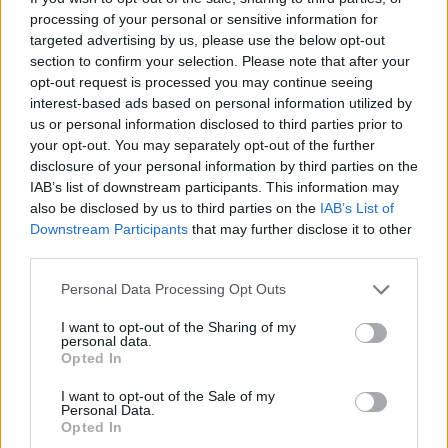
A giugno 2023 passa al Pisa in Serie B,
processing of your personal or sensitive information for
concludendo la stagione in 13^ posizione
targeted advertising by us, please use the below opt-out
con 46 punti, e dopo un anno di pausa
section to confirm your selection. Please note that after your
opt-out request is processed you may continue seeing
approda al Catanzaro. Con i giallorossi 59
interest-based ads based on personal information utilized by
punti e quinto posto: superati Avellino e
us or personal information disclosed to third parties prior to
Palermo, nella finale playoff con il Monza la
your opt-out. You may separately opt-out of the further
disclosure of your personal information by third parties on the
doppia sfida finisce in parità, ma sono i
IAB’s list of downstream participants. This information may
lombardi ad ottenere la promozione in A per
also be disclosed by us to third parties on the
IAB’s List of
il miglior piazzamento in classifica.
Downstream Participants
that may further disclose it to other
third parties.
Veronica Squinzi, Amministratore
Personal Data Processing Opt Outs
Delegato di Mapei e Vicepresidente del
I want to opt-out of the Sharing of my
Sassuolo
, dichiara: “
Sono molto contenta di
personal data.
Opted In
questa scelta. In realtà, si tratta anche di un
gradito ritorno, visto che come calciatore ha
I want to opt-out of the Sale of my
Personal Data.
indossato la maglia neroverde nel 2017. Da
Opted In
allora siamo cresciuti entrambi e penso che,