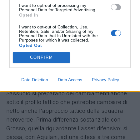
I want to opt-out of processing my
insieme, potremo scrivere nuovi
Personal Data for Targeted Advertising.
Opted In
entusiasmanti capitoli di storia della nostra
squadra
”.
I want to opt-out of Collection, Use,
Retention, Sale, and/or Sharing of my
Personal Data that Is Unrelated with the
Purposes for which it was collected.
Da tutta la famiglia neroverde, bentornato
Opted Out
mister!".
CONFIRM
Il Sassuolo di Aquilani: come giocherà?
Data Deletion
Data Access
Privacy Policy
Con l'arrivo del nuovo allenatore, in casa
Sassuolo si preparano dei cambiamenti anche
sotto il profilo tattico che potrebbe cambiare di
netto anche l'approccio tattico della squadra
neroverde. Prima differenza sostanziale con
Grosso, quella riguardante l'asset difensivo: si
passa, con Aquilani, ad una difesa a tre come