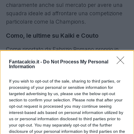
chiaramente anche sul mercato per avere una
squadra ideale ad affrontare una competizione
particolare come la Champions.
Como, le ultime su Kaiki e Couto
Come riportato da Fabrizio Romano proprio in
queste ore, il Como sarebbe pronto a chiudere
Fantacalcio.it -
Do Not Process My Personal
un doppio colpo importante. Da una parte
Information
sarebbe in via di definizione con il Cruzeiro
If you wish to opt-out of the sale, sharing to third parties, or
l'affare per portare in Serie A
Kaiki
: 14 milioni di
processing of your personal or sensitive information for
euro più 1 di bonus.
targeted advertising by us, please use the below opt-out
section to confirm your selection. Please note that after your
La settimana prossima, invece, si andrà a
opt-out request is processed you may continue seeing
interest-based ads based on personal information utilized by
definire la trattativa col Borussia Dortmund per
us or personal information disclosed to third parties prior to
Couto
, con il quale il Como vuole portare a casa
your opt-out. You may separately opt-out of the further
un prestito ecco. Due operazione importanti,
disclosure of your personal information by third parties on the