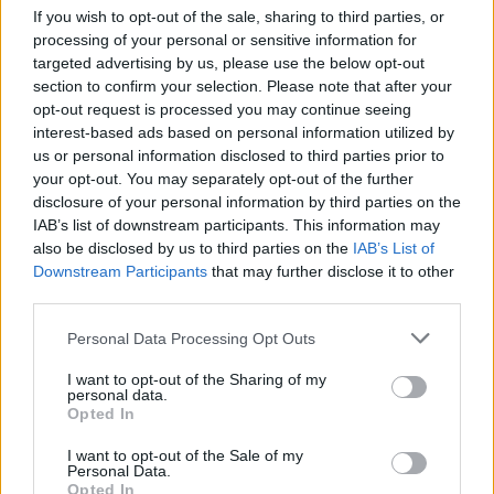
If you wish to opt-out of the sale, sharing to third parties, or
Fantacalcio: con 31 presenze e 3 gol ha messo a
processing of your personal or sensitive information for
referto fino a qui
una fanta-media del 6.39
di
targeted advertising by us, please use the below opt-out
section to confirm your selection. Please note that after your
tutto rispetto, attirando su di sé prestazioni alla
opt-out request is processed you may continue seeing
mano l'interesse di diversi top club europei.
Con
interest-based ads based on personal information utilized by
ogni probabilità farà anche parte del gruppo
us or personal information disclosed to third parties prior to
your opt-out. You may separately opt-out of the further
che affronterà tra qualche settimana Euro
disclosure of your personal information by third parties on the
2021,
con ancor maggiori chance di giocare
IAB’s list of downstream participants. This information may
visto l'infortunio di Verratti.
E se dovesse
also be disclosed by us to third parties on the
IAB’s List of
Downstream Participants
that may further disclose it to other
mettersi in mostra come spera, il suo valore e la
third parties.
sua valutazione di mercato sarebbero ancora
più elevati.
Personal Data Processing Opt Outs
I want to opt-out of the Sharing of my
personal data.
Opted In
I want to opt-out of the Sale of my
Personal Data.
Opted In