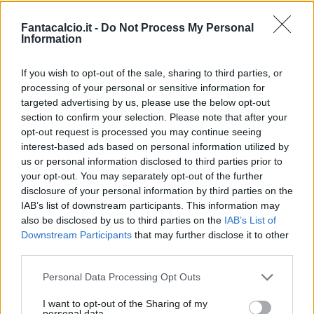
Riparte il Genoa, riparte il Genoa di Juric.
Le
ultime sconfitte hanno portato all'esonero di
Fantacalcio.it -
Do Not Process My Personal
Information
Mandorlini, ma adesso tocca al croato riportare
la squadra ai suoi livelli. In allenamento l'ex
If you wish to opt-out of the sale, sharing to third parties, or
Crotone ha avuto modo di intensificare i ritmi e
processing of your personal or sensitive information for
rispolverare il 3-4-3 ed il 4-3-3 che già vennero
targeted advertising by us, please use the below opt-out
section to confirm your selection. Please note that after your
impiegati durante il girone d'andata:
opt-out request is processed you may continue seeing
cambieranno, però, alcuni interpreti.
A partire
interest-based ads based on personal information utilized by
da Lamanna
, che gode della stima del mister e
us or personal information disclosed to third parties prior to
your opt-out. You may separately opt-out of the further
tornerà tra i pali a scapito di Rubinho. Lazovic e
disclosure of your personal information by third parties on the
Laxalt a presidiare le corsie, coppia di
IAB’s list of downstream participants. This information may
centrocampo
Hiljemark-Veloso
, con Simeone
also be disclosed by us to third parties on the
IAB’s List of
Downstream Participants
that may further disclose it to other
riferimento avanzato e bagarre per i due posti da
third parties.
ala ai suoi fianchi. Con la Lazio, quindi, in campo
solo due tra Rigoni, Palladino e Pandev.
Personal Data Processing Opt Outs
Squalificati Cofie e Pinilla. In difesa, senza
Izzo
,
I want to opt-out of the Sharing of my
personal data.