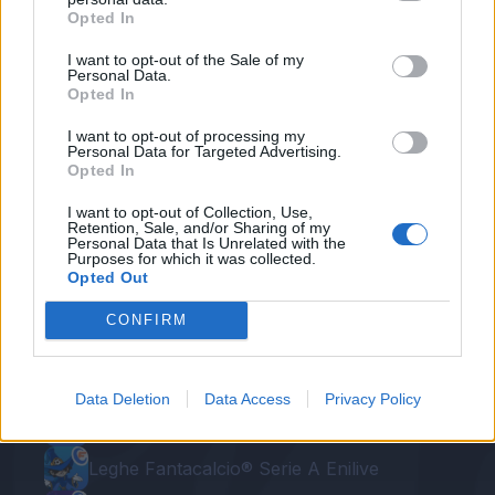
possibile il ritorno in campo di Gentiletti con i
Opted In
connazionali Burdisso e Munoz.
I want to opt-out of the Sale of my
Personal Data.
Opted In
Autore
I want to opt-out of processing my
Redazione Fantacalcio.it
Personal Data for Targeted Advertising.
Opted In
I want to opt-out of Collection, Use,
Retention, Sale, and/or Sharing of my
Personal Data that Is Unrelated with the
Purposes for which it was collected.
Opted Out
CONFIRM
Le nostre app
Data Deletion
Data Access
Privacy Policy
Fantacalcio® Serie A Enilive
Leghe Fantacalcio® Serie A Enilive