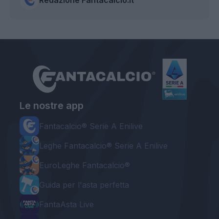
Le nostre app
Fantacalcio® Serie A Enilive
Leghe Fantacalcio® Serie A Enilive
EuroLeghe Fantacalcio®
Guida per l'asta perfetta
FantaAsta Live