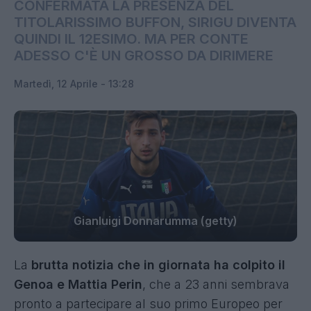
CONFERMATA LA PRESENZA DEL
TITOLARISSIMO BUFFON, SIRIGU DIVENTA
QUINDI IL 12ESIMO. MA PER CONTE
ADESSO C'È UN GROSSO DA DIRIMERE
Martedì, 12 Aprile - 13:28
Gianluigi Donnarumma (getty)
La
brutta notizia che in giornata ha colpito il
Genoa e Mattia Perin
, che a 23 anni sembrava
pronto a partecipare al suo primo Europeo per