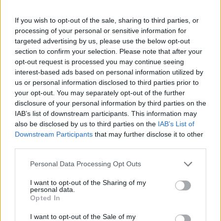
invischiati nella lotta azzurra: qualche piccola
If you wish to opt-out of the sale, sharing to third parties, or
chances rimane al limite per il 33enne di
processing of your personal or sensitive information for
Bassano del Grappa, che il 22 marzo 2015, dopo
targeted advertising by us, please use the below opt-out
quasi due anni di assenza dal giro della
section to confirm your selection. Please note that after your
opt-out request is processed you may continue seeing
Nazionale, ancora una volta per un infortunio a
interest-based ads based on personal information utilized by
Perin venne convocato per le partite contro
us or personal information disclosed to third parties prior to
Inghilterra e Bulgaria. Militanza ed esperienza,
your opt-out. You may separately opt-out of the further
disclosure of your personal information by third parties on the
quindi, dalla parte del numero uno
IAB’s list of downstream participants. This information may
biancoceleste: caratteristiche, queste, che
also be disclosed by us to third parties on the
IAB’s List of
vanno in contrapposizione con la freschezza
Downstream Participants
that may further disclose it to other
third parties.
degli
outsiders
, che potrebbero essere i sempre
ottimi
Sportiello e Consigli.
O, al limite, il nome
Personal Data Processing Opt Outs
dell'ultima ora, ovvero quel
Donnarumma
che
I want to opt-out of the Sharing of my
l'ormai ex allenatore rossonero Mihajlovic ha
personal data.
Opted In
lanciato, precocissimo, nel calcio dei grandi,
che
Brocchi confermerà
, e che sogna già di poter
I want to opt-out of the Sale of my