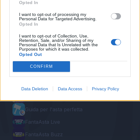
Opted In
I want to opt-out of processing my
Personal Data for Targeted Advertising.
Opted In
I want to opt-out of Collection, Use,
Retention, Sale, and/or Sharing of my
Personal Data that Is Unrelated with the
Purposes for which it was collected.
Opted Out
Le nostre app
CONFIRM
Fantacalcio® Serie A Enilive
Leghe Fantacalcio® Serie A Enilive
Data Deletion
Data Access
Privacy Policy
EuroLeghe Fantacalcio®
Guida per l'asta perfetta
FantaAsta Live
FantaAsta Buzz