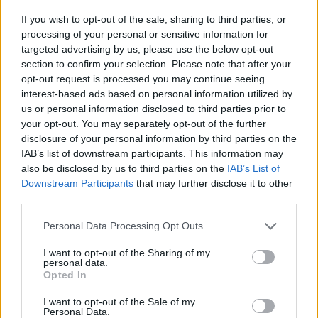
ormai ufficiale la riconciliazione tra Quagliarella e
If you wish to opt-out of the sale, sharing to third parties, or
la tifoseria del Napoli, e a certificarla, dopo le
processing of your personal or sensitive information for
targeted advertising by us, please use the below opt-out
notizie relative ai motivi della sua partenza dalla
section to confirm your selection. Please note that after your
Campania e all’arresto del suo stalker, è
opt-out request is processed you may continue seeing
certificata dallo striscione che i tifosi azzurri
interest-based ads based on personal information utilized by
us or personal information disclosed to third parties prior to
hanno mostrato in occasione di Napoli-Crotone.
your opt-out. You may separately opt-out of the further
Striscione che non è sfuggito al diretto
disclosure of your personal information by third parties on the
interessato, che ancora entusiasta per il derby di
IAB’s list of downstream participants. This information may
also be disclosed by us to third parties on the
IAB’s List of
Genova vinto ieri, ha ringraziato i suoi ex (e
Downstream Participants
that may further disclose it to other
magari futuri) tifosi, con un post su Facebook:
third parties.
"Ieri sera una felicità storica, oggi un'emozione
Personal Data Processing Opt Outs
grande. Grazie di cuore".
I want to opt-out of the Sharing of my
personal data.
Autore
Opted In
Redazione Fantacalcio.it
I want to opt-out of the Sale of my
Personal Data.