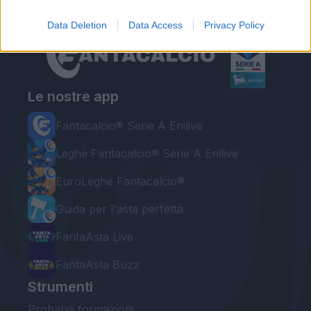
Data Deletion
Data Access
Privacy Policy
Le nostre app
Fantacalcio® Serie A Enilive
Leghe Fantacalcio® Serie A Enilive
EuroLeghe Fantacalcio®
Guida per l'asta perfetta
FantaAsta Live
FantaAsta Buzz
Strumenti
Probabili formazioni