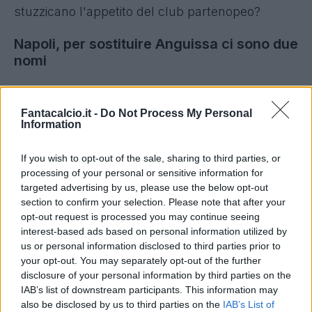
stuzzicano l'appetito del club partenopeo?
Napoli, per sostituire Anguissa ci sono due
nomi
Secondo quanto riportato dalla Gazzetta dello
Sport, ad oggi sono due i nomi che stuzzicano il
Fantacalcio.it -
Do Not Process My Personal
Information
Napoli nell'andare ad agire sul mercato per
sostituire Anguissa. Da una parte
Kobbie
If you wish to opt-out of the sale, sharing to third parties, or
Mainoo
, centrocampista del Manchester United
processing of your personal or sensitive information for
targeted advertising by us, please use the below opt-out
che cerca spazio ed è in rotta col Manchester
section to confirm your selection. Please note that after your
United.
opt-out request is processed you may continue seeing
interest-based ads based on personal information utilized by
Dall'altra c'è
Lorenzo Pellegrini
, rivitalizzato da
us or personal information disclosed to third parties prior to
your opt-out. You may separately opt-out of the further
Gian Piero Gasperini ma al tempo stesso con il
disclosure of your personal information by third parties on the
contratto in scadenza nel 2026.
IAB’s list of downstream participants. This information may
also be disclosed by us to third parties on the
IAB’s List of