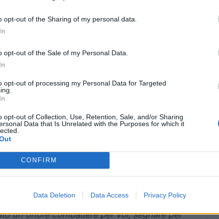
o opt-out of the Sharing of my personal data.
In
o opt-out of the Sale of my Personal Data.
rmai chiamo casa è arrivato alla fine. Non è
In
mente alla famiglia, a un club che mi ha
to opt-out of processing my Personal Data for Targeted
ing.
gno, non una volta sola ma due. Dal momento
In
di San Siro ho sentito il calore, le aspettative e
o opt-out of Collection, Use, Retention, Sale, and/or Sharing
 questi colori. Abbiamo avuto molti alti e alcuni
ersonal Data that Is Unrelated with the Purposes for which it
lected.
sere più orgoglioso di condividere il campo e
Out
lli. Porterò i ricordi dello scudetto con me per
ri e a tutti colori che stanno dietro le quinte, il
CONFIRM
menti duri ha significato molto per me. Grazie
ermi spinto e per avermi aiutato a dare tutto
Data Deletion
Data Access
Privacy Policy
ri. Ai fan, dico grazie. Siete stati al nostro
ato un onore combattere per voi, segnare per