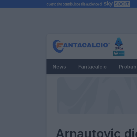
News
Fantacalcio
Probabi
Arnautovic dic