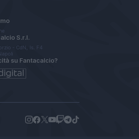
amo
ne
lcio S.r.l.
orzio - CdN, Is. F4
Napoli
cità su Fantacalcio?