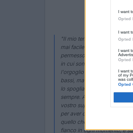
I want t
Opted 
I want t
"Il mio tempo nel posto che o
Opted 
mai facile dire addio, special
I want 
Advertis
permesso di vivere il mio so
Opted 
in cui sono tornato sul campo 
I want t
l'orgoglio di vestire di nuovo
of my P
was col
bassi, ma non avrei potuto es
Opted 
lo spogliatoio con questi frate
sempre. Allo staff, agli allenato
vostro supporto anche nei mo
per aver creduto in me, per av
quello che avevo per i nerazzur
fianco in ogni momento, è st