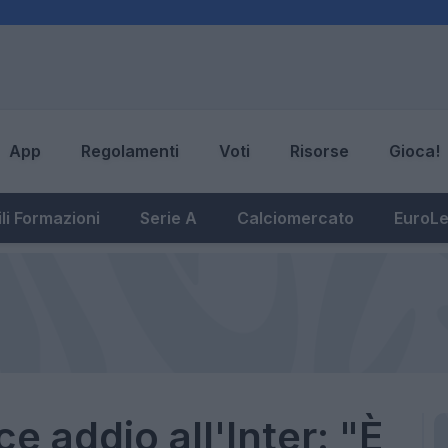
App
Regolamenti
Voti
Risorse
Gioca!
li Formazioni
Serie A
Calciomercato
EuroL
e addio all'Inter: "È