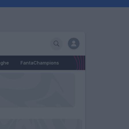
eghe
FantaChampions