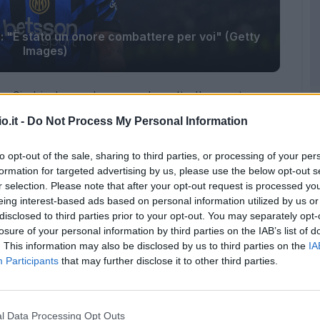
r: "È stato un onore combattere per voi" (Getty
Images)
r
. Si chiude per la seconda volta l'avventura
iaco che ha salutato i tifosi attraverso un
o.it -
Do Not Process My Personal Information
l proprio profilo Instagram.
to opt-out of the sale, sharing to third parties, or processing of your per
formation for targeted advertising by us, please use the below opt-out s
r selection. Please note that after your opt-out request is processed y
u Instagram:
eing interest-based ads based on personal information utilized by us or
disclosed to third parties prior to your opt-out. You may separately opt-
losure of your personal information by third parties on the IAB’s list of
. This information may also be disclosed by us to third parties on the
IA
Participants
that may further disclose it to other third parties.
l Data Processing Opt Outs